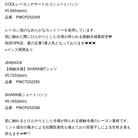
COOLレーヨンデザートロゴショートパンツ
秋田オ
¥5,940(taxin)
品番 PWCP252349
高崎オ
レーヨン混のなめらかなカットソーを使用しています。
新百合丘
肌に触れた際にひんやりとした冷感が得られる接触冷感素材🍨🩶
秋田OPA店、夏の定番1番人気となっております💓💓💓
三宮オ
※メンズ展開あり
キャナルシ
🧊style2🧊
【接触冷感】SHARK柄Tシャツ
那覇オ
¥5,720(taxin)
品番 PWCT252295
SHARK柄ショートパンツ
¥6,160(taxin)
品番 PWCP252296
横浜ビ
肌に触れるとひんやりとした冷感が得られる接触冷感のレーヨン素材です。
ミント成分の働きによる抗菌防臭性も備えており部屋干しによる生乾き臭も
抑えます🦈💙🤍