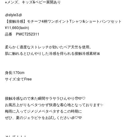
※メンズ、キッズ&ベビー展開あり
🧊style3🧊
【接触冷感】モチーフ4柄ワンポイントTシャツ&ショートパンツセット
仙台フォ
¥11,660(taxin)
品番 PWCT252311
柔らかく適度なストレッチが効いたベア天竺を使用。
肌に触れるとひんやりした冷感を得られる接触冷感素材🎀
身長:170cm
サイズ:全てFree
接触冷感なので来た瞬間サラサラひんやり🥹🩵🤍
お風呂上がりもベタつかず快適な着心地となっております✨
梅雨に入ってジメジメベタベタするこの時期に
ぜひ、夏のジェラピケをお試しください🧊🤍🩵
そして！！！