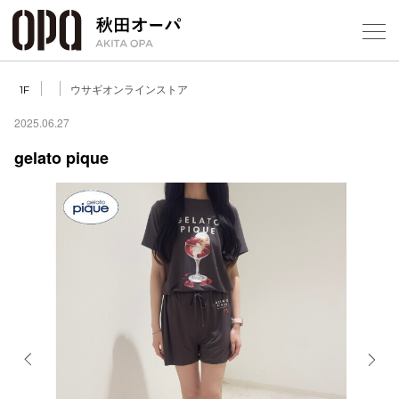
Select Language
▼
ウサギオンラインストア
1F
2025.06.27
gelato pique
フロアガ
ショップ
レストラ
施設案内
アクセス
Previous
Next