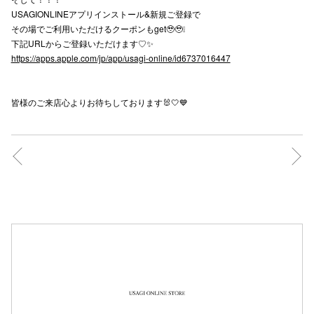
USAGIONLINEアプリインストール&新規ご登録で
その場でご利用いただけるクーポンもget🥹🥹❕
下記URLからご登録いただけます♡✨
https://apps.apple.com/jp/app/usagi-online/id6737016447
皆様のご来店心よりお待ちしております🐰🤍💙