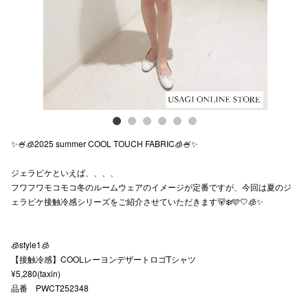
スタッフ
電話でお
公式SNS
✨🍧🧊2025 summer COOL TOUCH FABRIC🧊🍧✨
企業情報
ジェラピケといえば、、、、
お問い合わせ
フワフワモコモコ冬のルームウェアのイメージが定番ですが、今回は夏のジ
プライバシー
ェラピケ接触冷感シリーズをご紹介させていただきます🐻‍❄️🩵🤍🧊✨
利用規約
🧊style1🧊
ソーシャルメ
【接触冷感】COOLレーヨンデザートロゴTシャツ
¥5,280(taxin)
品番 PWCT252348