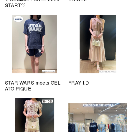
START🤍
STAR WARS meets GEL
FRAY I.D
ATO PIQUE