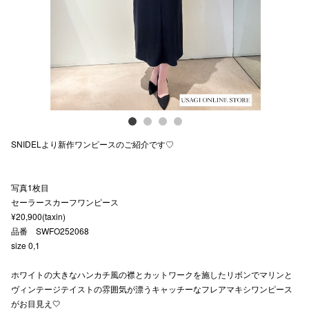
スタッフ
電話でお
公式SNS
SNIDELより新作ワンピースのご紹介です♡
企業情報
お問い合わせ
写真1枚目
プライバシー
セーラースカーフワンピース
¥20,900(taxin)
利用規約
品番 SWFO252068
size 0,1
ソーシャルメ
ホワイトの大きなハンカチ風の襟とカットワークを施したリボンでマリンと
ヴィンテージテイストの雰囲気が漂うキャッチーなフレアマキシワンピース
がお目見え🤍