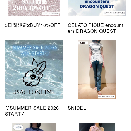
5日間限定2BUY10%OFF
GELATO PIQUE encount
ers DRAGON QUEST
🩵SUMMER SALE 2026
SNIDEL
START🤍