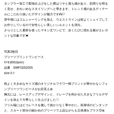
タンブラー加工で梨地仕上げをした襟はツヤと落ち感があり、顔周りを明る
秋田オ
く見せ、きれいめなスタイリングへと導きます。トレンド感のあるディテー
ルにこだわり抜いたデザインが魅力です👼🤍
高崎オ
背中側にはゴムシャーリングを加え、ウエストラインは程よくシェイプして
お作りしているので女性らしい美しいシルエットを演出。
新百合丘
さらりとした素材を使ったマキシ丈ワンピで、歩くたびに揺れる裾がエレガ
ントな印象です💓
三宮オ
キャナルシ
写真3枚目
プリーツプリントワンピース
那覇オ
¥19,800(taxin)
品番 SWFO252055
size 0,1
程よく大きめなサイズ感のオリジナルフラワー柄プリントが華やかなシフォ
ンプリーツワンピースがお目見え🎀
胸元には、レースアップデザインと、ドレープを利かせた大きなフリルデザ
横浜ビ
インを加えて今季らしく仕上げました♡
フリル端にはピコレースを施して抜かりなく華やかに。前身頃のピンタック
と、スカート部分の細かめのプリーツで上品ながらも立体感をプラス🥺🎀