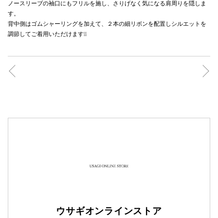
ノースリーブの袖口にもフリルを施し、さりげなく気になる肩周りを隠しま
す。
背中側はゴムシャーリングを加えて、２本の細リボンを配置しシルエットを
調節してご着用いただけます❕❕
仙台フォ
ウサギオンラインストア