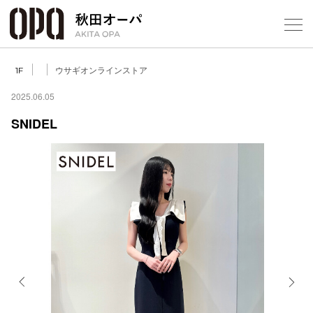
Select Language
▼
ウサギオンラインストア
1F
2025.06.05
SNIDEL
フロアガ
ショップ
レストラ
施設案内
アクセス
Previous
Next