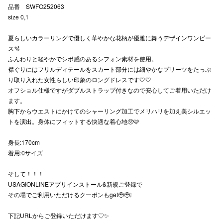
品番 SWFO252063
秋田オ
size 0,1
高崎オ
夏らしいカラーリングで優しく華やかな花柄が優雅に舞うデザインワンピー
ス🫧
新百合丘
ふんわりと軽やかでシボ感のあるシフォン素材を使用。
襟ぐりにはフリルディテールをスカート部分には細やかなプリーツをたっぷ
三宮オ
り取り入れた女性らしい印象のロングドレスです🤍🤍
オフショル仕様ですがダブルストラップ付きなので安心してご着用いただけ
キャナルシ
ます。
胸下からウエストにかけてのシャーリング加工でメリハリを加え美シルエッ
那覇オ
トを演出。身体にフィットする快適な着心地🥺🩷
身長:170cm
着用:0サイズ
そして！！！
USAGIONLINEアプリインストール&新規ご登録で
横浜ビ
その場でご利用いただけるクーポンもget🥹🥹❕
下記URLからご登録いただけます♡✨