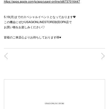
https://apps.apple.com/jp/app/usagi-online/id6737016447
5.19(月)までのスペシャルイベントとなっております💖
仙台フォ
この機会にぜひUSAGIONLINESTORE秋田OPA店で
お買い物をお楽しみください♡
皆様のご来店心よりお待ちしております🧸♥️