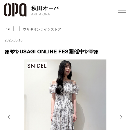
Select Language
▼
ウサギオンラインストア
1F
2025.05.16
🎀🩷✨USAGI ONLINE FES開催中✨🩷🎀
フロアガ
ショップ
レストラ
施設案内
アクセス
Previous
Next