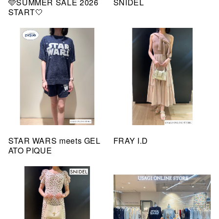
🩵SUMMER SALE 2026
SNIDEL
START🤍
STAR WARS meets GEL
FRAY I.D
ATO PIQUE