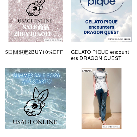
5日間限定2BUY10%OFF
GELATO PIQUE encount
ers DRAGON QUEST