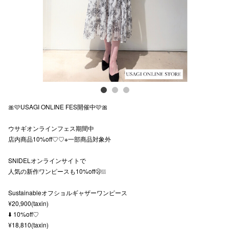
スタッフ
電話でお
公式SNS
🎀🩷USAGI ONLINE FES開催中🩷🎀
企業情報
ウサギオンラインフェス期間中
お問い合わせ
店内商品10%off♡♡※一部商品対象外
プライバシー
SNIDELオンラインサイトで
利用規約
人気の新作ワンピースも10%off🫢❕❕❕
ソーシャルメ
Sustainableオフショルギャザーワンピース
¥20,900(taxin)
⬇️ 10%off♡
¥18,810(taxin)