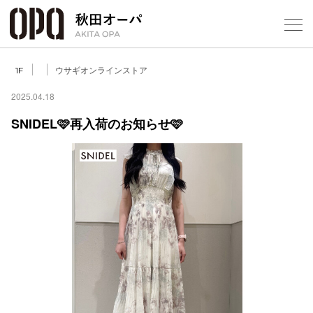
Select Language
▼
ウサギオンラインストア
1F
2025.04.18
SNIDEL🩷再入荷のお知らせ🩷
フロアガ
ショップ
レストラ
施設案内
アクセス