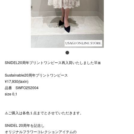
スタッフ
電話でお
公式SNS
SNIDEL20周年プリントワンピース再入荷いたしました🐰🎀
企業情報
Sustainable20周年プリントワンピース
お問い合わせ
¥17,930(taxin)
プライバシー
品番 SWFO252004
size 0,1
利用規約
ソーシャルメ
⚠️ご購入は各色１点までとさせていただきます。
SNIDEL 20周年を記念し
オリジナルフラワーコレクションアイテムの