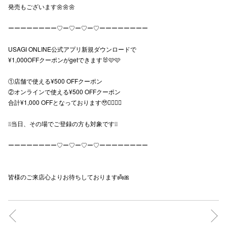
発売もございます🌼🌼🌼
秋田オ
ーーーーーーーー♡ー♡ー♡ー♡ーーーーーーーー
高崎オ
USAGI ONLINE公式アプリ新規ダウンロードで
新百合丘
¥1,000OFFクーポンがgetできます🐰🩷🩷
三宮オ
①店舗で使える¥500 OFFクーポン
②オンラインで使える¥500 OFFクーポン
キャナルシ
合計¥1,000 OFFとなっております🥹❤️‍🔥❤️‍🔥
那覇オ
❕❕当日、その場でご登録の方も対象です❕❕
ーーーーーーーー♡ー♡ー♡ー♡ーーーーーーーー
皆様のご来店心よりお待ちしております👼🎀
横浜ビ