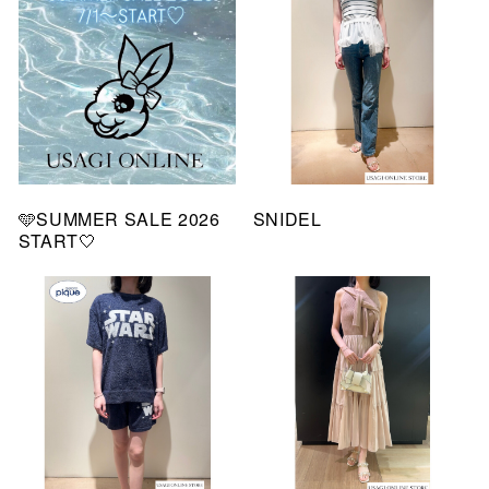
🩵SUMMER SALE 2026
SNIDEL
START🤍