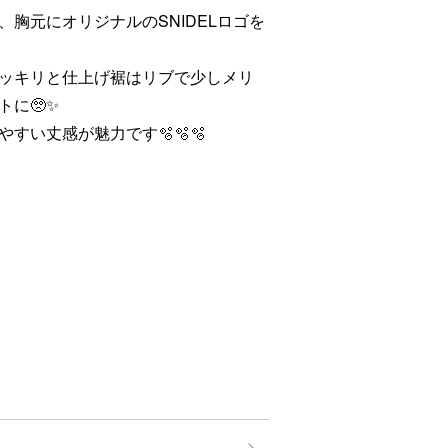
胸元にオリジナルのSNIDELロゴを
ッキリと仕上げ裾はリブで少しメリ
に🥺✨
すい丈感が魅力です🫧🫧🫧