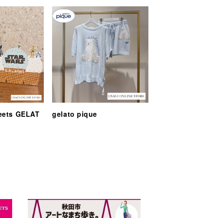
eets GELAT
gelato pique