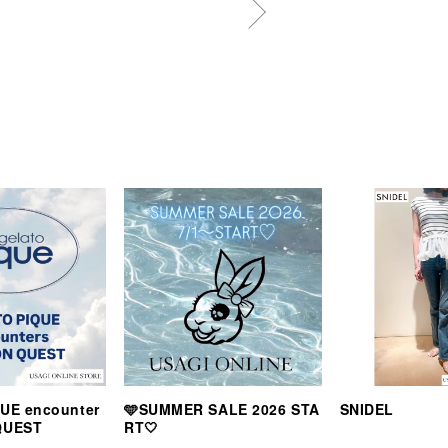
UE encounter
🩵SUMMER SALE 2026 STA
SNIDEL
QUEST
RT🤍