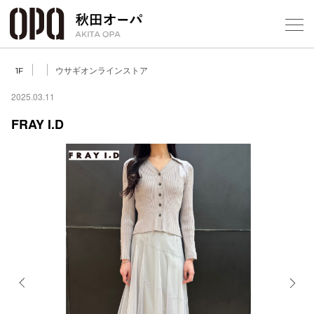
Select Language
▼
ウサギオンラインストア
1F
2025.03.11
FRAY I.D
フロアガ
ショップ
レストラ
施設案内
アクセス
Previous
Next