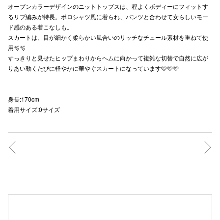
オープンカラーデザインのニットトップスは、程よくボディーにフィットす
秋田オ
るリブ編みが特長。ポロシャツ風に着られ、パンツと合わせて女らしいモー
ド感のある着こなしも。
高崎オ
スカートは、目が細かく柔らかい風合いのリッチなチュール素材を重ねて使
用🫧🫧
新百合丘
すっきりと見せたヒップまわりからヘムに向かって複雑な切替で自然に広が
りあい動くたびに軽やかに華やぐスカートになっています🩷🩷🩷
三宮オ
キャナルシ
身長:170cm
着用サイズ:0サイズ
那覇オ
横浜ビ