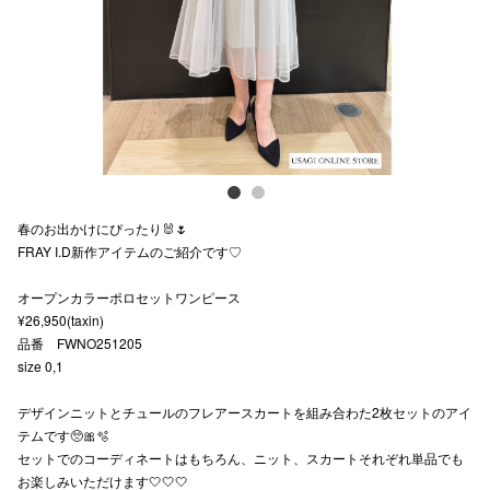
スタッフ
電話でお
公式SNS
春のお出かけにぴったり🐰🌷
企業情報
FRAY I.D新作アイテムのご紹介です♡
お問い合わせ
オープンカラーポロセットワンピース
プライバシー
¥26,950(taxin)
品番 FWNO251205
利用規約
size 0,1
ソーシャルメ
デザインニットとチュールのフレアースカートを組み合わた2枚セットのアイ
テムです🥺🎀🫧
セットでのコーディネートはもちろん、ニット、スカートそれぞれ単品でも
お楽しみいただけます🤍🤍🤍