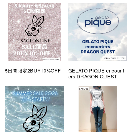
5日間限定2BUY10%OFF
GELATO PIQUE encount
ers DRAGON QUEST