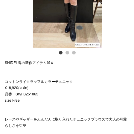
スタッフ
電話でお
公式SNS
SNIDEL春の新作アイテム🐰🌷
企業情報
お問い合わせ
コットンライクラッフルカラーチュニック
プライバシー
¥18,920(taxin)
品番 SWFB251065
利用規約
size Free
ソーシャルメ
レースやギャザーをふんだんに取り入れたチュニックブラウスで大人の可愛
らしさを🤍🤎