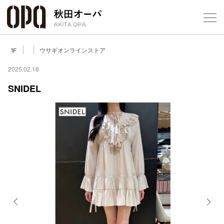
Select Language
▼
ウサギオンラインストア
1F
2025.02.18
SNIDEL
フロアガ
ショップ
レストラ
施設案内
アクセス
Previous
Next