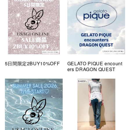
5日間限定2BUY10%OFF
GELATO PIQUE encount
ers DRAGON QUEST