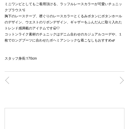
ミニワンピとしてもご着用頂ける、ラッフルレースカラーが可愛いチュニッ
秋田オ
クブラウス🫧
胸下のレーステープ、襟ぐりのレースカラーとくるみボタンにボタンホール
高崎オ
のデザイン、ウエストのリボンデザイン、ギャザーをふんだんに取り入れた
トレンド感満載のアイテムです🥱🤍
新百合丘
コットンライク素材のチュニックはデニム合わせのカジュアルコーデや、１
枚でロングブーツに合わせたボヘミアンシックな着こなしもおすすめ🌿
三宮オ
キャナルシ
スタッフ身長:170cm
那覇オ
横浜ビ