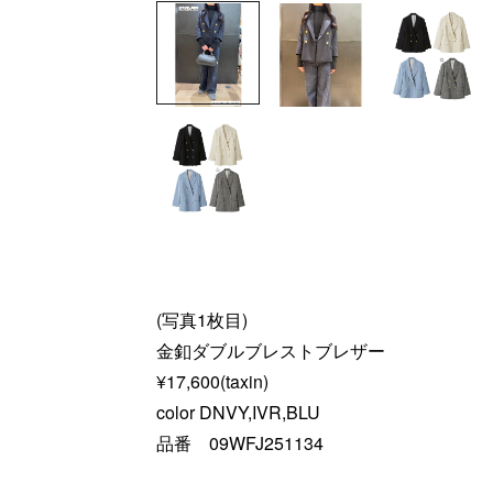
(写真1枚目)
金釦ダブルブレストブレザー
¥17,600(taxin)
color DNVY,IVR,BLU
品番 09WFJ251134