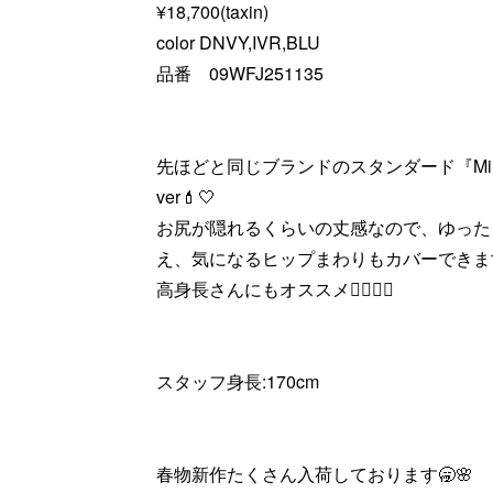
¥18,700(taxin)
color DNVY,IVR,BLU
品番 09WFJ251135
先ほどと同じブランドのスタンダード『Mil
ver💄🤍
お尻が隠れるくらいの丈感なので、ゆった
え、気になるヒップまわりもカバーできます
高身長さんにもオススメ❤️‍🔥❤️‍🔥
スタッフ身長:170cm
春物新作たくさん入荷しております🥱🌸