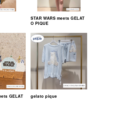
STAR WARS meets GELAT
O PIQUE
eets GELAT
gelato pique