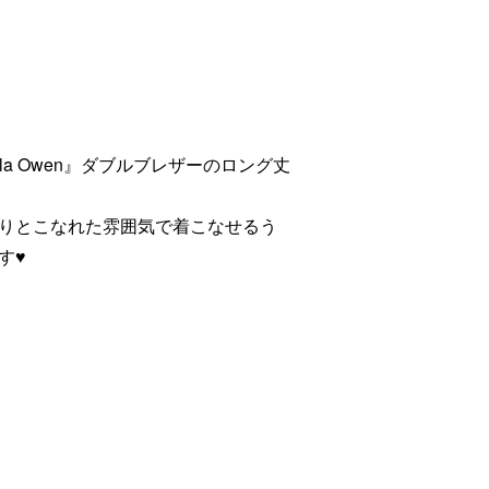
a Owen』ダブルブレザーのロング丈
りとこなれた雰囲気で着こなせるう
♥️