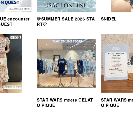
UE encounter
🩵SUMMER SALE 2026 STA
SNIDEL
QUEST
RT🤍
STAR WARS meets GELAT
STAR WARS m
O PIQUE
O PIQUE