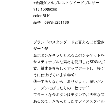
⭐︎金釦ダブルブレストツイードブレザー
¥18,150(taxin)
color BLK
品番 09WFJ251136
ブランドのスタンダードと言えるほど愛されて
ザー💄🩶
金ボタンがキラリと光るこのジャケットを
サスティナブルな素材を使用したSDGs
丈、袖丈を春らしくアップデートし、軽く
うに仕上げています🥺🫧❕
薄手でありながら、滑りがよく、脱いだと
シーズンにぴったりの一枚です🤍
フラットな金ボタンはモダンでお洒落な雰
あるので、きちんとしたオフィススタイル