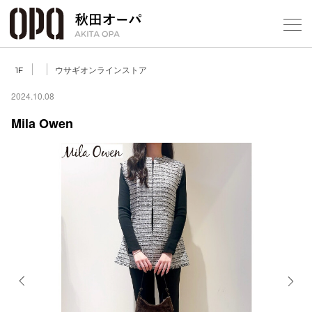
Select Language
▼
ウサギオンラインストア
1F
2024.10.08
Mila Owen
フロアガ
ショップ
レストラ
施設案内
アクセス
Previous
Next