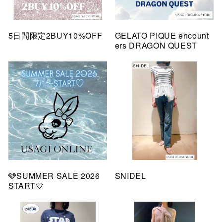
5日間限定2BUY10%OFF
GELATO PIQUE encount
ers DRAGON QUEST
🩵SUMMER SALE 2026
SNIDEL
START🤍