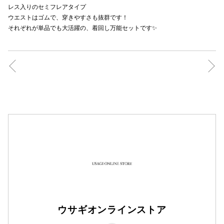
レス入りのセミフレアタイプ
秋田オ
ウエストはゴムで、穿きやすさも抜群です！
それぞれが単品でも大活躍の、着回し万能セットです✨
高崎オ
新百合丘
三宮オ
キャナルシ
那覇オ
横浜ビ
ウサギオンラインストア