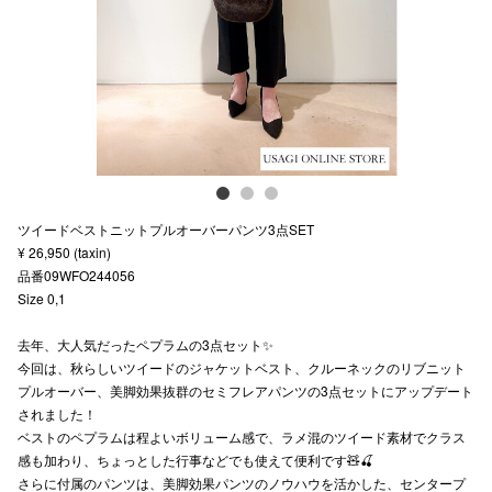
スタッフ
電話でお
公式SNS
ツイードベストニットプルオーバーパンツ3点SET
企業情報
¥ 26,950 (taxin)
品番09WFO244056
お問い合わせ
Size 0,1
プライバシー
去年、大人気だったペプラムの3点セット✨
利用規約
今回は、秋らしいツイードのジャケットベスト、クルーネックのリブニット
プルオーバー、美脚効果抜群のセミフレアパンツの3点セットにアップデート
ソーシャルメ
されました！
ベストのペプラムは程よいボリューム感で、ラメ混のツイード素材でクラス
感も加わり、ちょっとした行事などでも使えて便利です🧸🍒
さらに付属のパンツは、美脚効果パンツのノウハウを活かした、センタープ