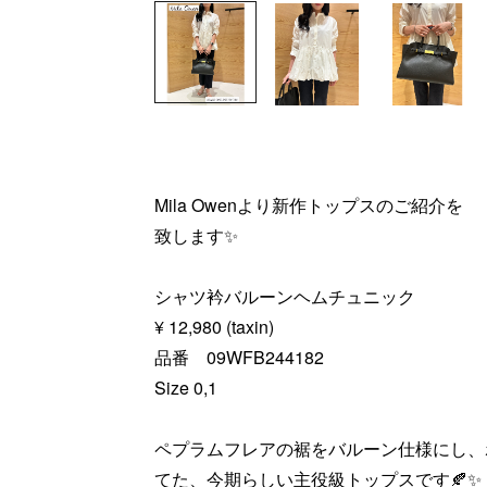
Mila Owenより新作トップスのご紹介を
致します✨
シャツ衿バルーンヘムチュニック
¥ 12,980 (taxin)
品番 09WFB244182
Size 0,1
ペプラムフレアの裾をバルーン仕様にし、
てた、今期らしい主役級トップスです🍂✨