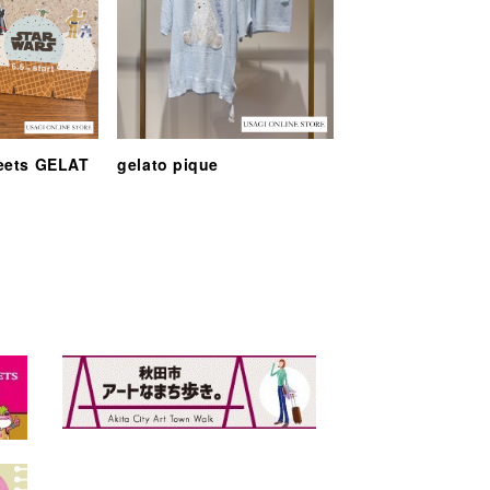
eets GELAT
gelato pique