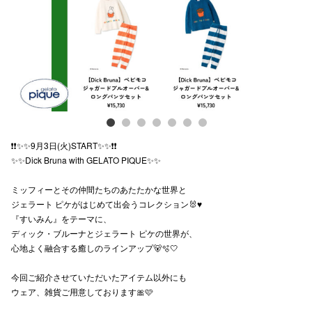
スタッフ
電話でお
公式SNS
❗️❗️✨✨9月3日(火)START✨✨❗️❗️
企業情報
✨✨Dick Bruna with GELATO PIQUE✨✨
お問い合わせ
ミッフィーとその仲間たちのあたたかな世界と
プライバシー
ジェラート ピケがはじめて出会うコレクション🐰♥️
『すいみん』をテーマに、
利用規約
ディック・ブルーナとジェラート ピケの世界が、
心地よく融合する癒しのラインアップ🐻🫧🤍
ソーシャルメ
今回ご紹介させていただいたアイテム以外にも
ウェア、雑貨ご用意しております🎀🩷