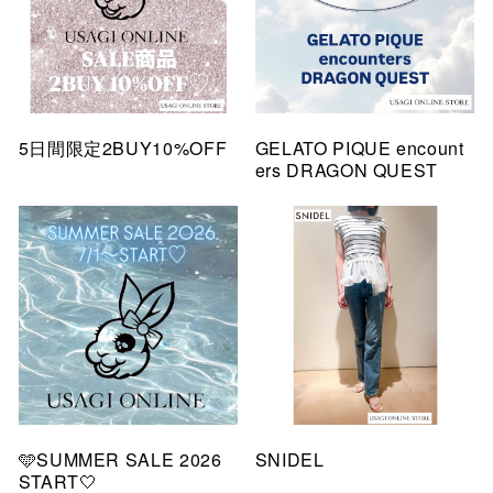
5日間限定2BUY10%OFF
GELATO PIQUE encount
ers DRAGON QUEST
🩵SUMMER SALE 2026
SNIDEL
START🤍