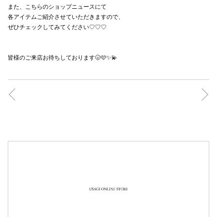
また、こちらのショップニュースにて
秋田オ
各アイテムご紹介させていただきますので、
ぜひチェックしてみてください♡♡♡
高崎オ
新百合丘
皆様のご来店お待ちしております🌝🩷✨💫
三宮オ
キャナルシ
那覇オ
横浜ビ