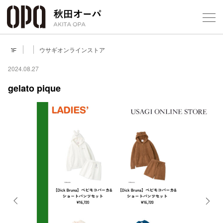
Select Language
▼
ウサギオンラインストア
1F
2024.08.27
gelato pique
フロアガ
ショップ
レストラ
施設案内
アクセス
Previous
Next