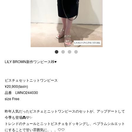
スタッフ
電話でお
公式SNS
LILY BROWN新作ワンピース🧸♥️
企業情報
お問い合わせ
ビスチェセットニットワンピース
プライバシー
¥20,900(taxin)
品番 LWNO244030
利用規約
size Free
ソーシャルメ
昨年人気だったビスチェとニットワンピースのセットが、アップデートして
今季も登場👸🩷✨
トレンドのチュールとニットビスチェをドッキングし、ペプラムシルエット
にすることで甘い雰囲気に、、、🤍🤍