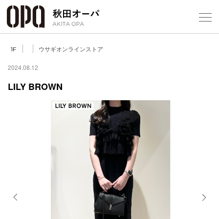
Select Language
▼
ウサギオンラインストア
1F
2024.08.12
LILY BROWN
フロアガ
ショップ
レストラ
施設案内
アクセス
Previous
Next