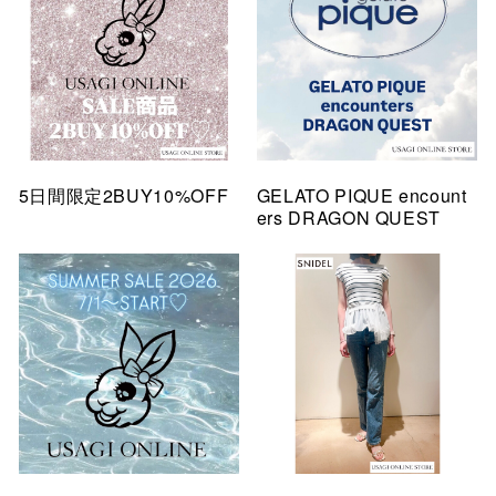
5日間限定2BUY10%OFF
GELATO PIQUE encount
ers DRAGON QUEST