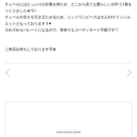
チュールにはたっぷりの分量を持たせ、どこから見ても愛らしいが叶う1着を
秋田オ
つくりました🎀🫧✨
チュールの甘さを引き立たせるため、ニットワンピースは大人のIラインシル
高崎オ
エットとなっております💄♥️
それぞれセパレートになるので、単体でもコーディネート可能です♡
新百合丘
三宮オ
ご来店お待ちしております🐰🎀
キャナルシ
那覇オ
横浜ビ