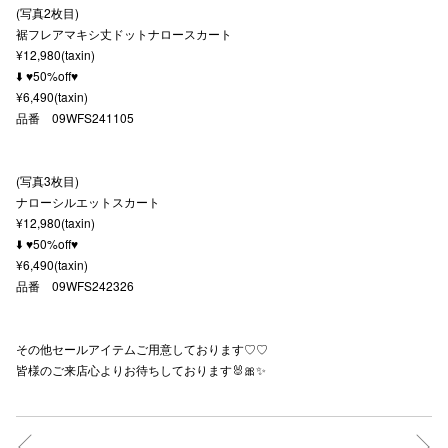
(写真2枚目)
秋田オ
裾フレアマキシ丈ドットナロースカート
¥12,980(taxin)
高崎オ
⬇️ ♥️50%off♥️
¥6,490(taxin)
新百合丘
品番 09WFS241105
三宮オ
(写真3枚目)
キャナルシ
ナローシルエットスカート
¥12,980(taxin)
那覇オ
⬇️ ♥️50%off♥️
¥6,490(taxin)
品番 09WFS242326
その他セールアイテムご用意しております♡♡
皆様のご来店心よりお待ちしております🐰🎀✨
横浜ビ