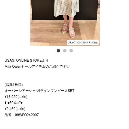
スタッフ
電話でお
公式SNS
USAGI ONLINE STOREより
企業情報
Mila Owenセールアイテムのご紹介です♡
お問い合わせ
プライバシー
(写真1枚目)
オーバーシアーシャツIラインワンピースSET
利用規約
¥18,920(taxin)
⬇️ ♥️50%off♥️
ソーシャルメ
¥9,460(taxin)
品番 09WFO242007