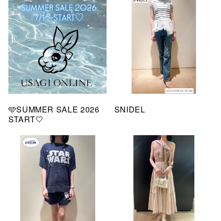
🩵SUMMER SALE 2026
SNIDEL
START🤍