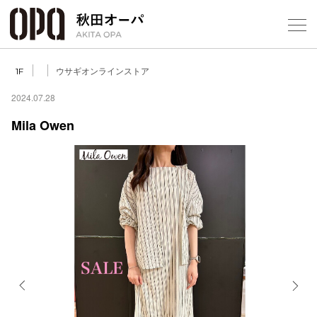
Select Language
▼
ウサギオンラインストア
1F
2024.07.28
Mila Owen
フロアガ
ショップ
レストラ
施設案内
アクセス
Previous
Next