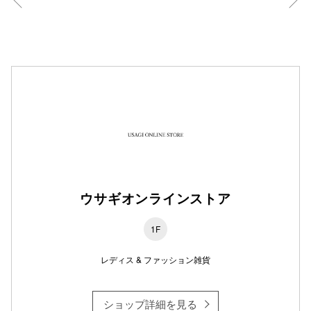
仙台フォ
ウサギオンラインストア
1F
レディス & ファッション雑貨
ショップ詳細を見る