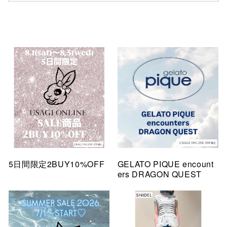
5日間限定2BUY10%OFF
GELATO PIQUE encount
ers DRAGON QUEST