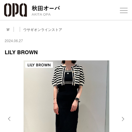
Select Language
▼
ウサギオンラインストア
1F
2024.06.27
LILY BROWN
フロアガ
ショップ
レストラ
施設案内
アクセス
Previous
Next