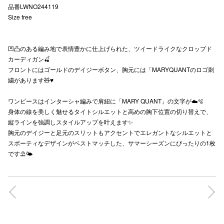
品番LWNO244119
秋田オ
Size free
高崎オ
凹凸のある編み地で表情豊かに仕上げられた、ツイードライクなクロップド
新百合丘
カーディガン🍒
フロントにはゴールドのデイジーボタン、胸元には「MARYQUANTのロゴ刺
三宮オ
繍があります🧸♥️
キャナルシ
ワンピースはインターシャ編みで肩紐に「MARY QUANT」の文字が☁️🫧
身体の線を美しく魅せるタイトシルエットと高めの胸下位置の切り替えで、
那覇オ
縦ラインを強調しスタイルアップを叶えます✨
胸元のデイジーと足元のスリットもアクセントでエレガントなシルエットと
スポーティなデザインがベストマッチした、サマーシーズンにぴったりの1枚
です⛱️🌤️
横浜ビ