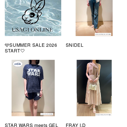
🩵SUMMER SALE 2026
SNIDEL
START🤍
STAR WARS meets GEL
FRAY I.D