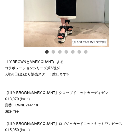
スタッフ
電話でお
公式SNS
LILY BROWNとMARY QUANTによる
企業情報
コラボレーションシリーズ第6段が
6月28日(金)より販売スタート致します✨
お問い合わせ
プライバシー
【LILY BROWN×MARY QUANT】クロップドニットカーディガン
利用規約
¥ 13,970 (taxin)
品番 LWND244118
ソーシャルメ
Size free
【LILY BROWN×MARY QUANT】ロゴジャガードニットキャミワンピース
¥ 15,950 (taxin)