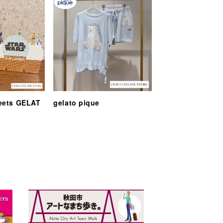
eets GELAT
gelato pique