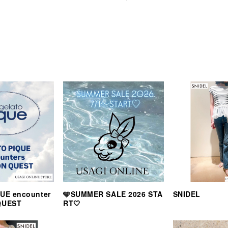
UE encounter
🩵SUMMER SALE 2026 STA
SNIDEL
QUEST
RT🤍