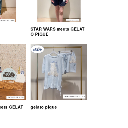
STAR WARS meets GELAT
O PIQUE
eets GELAT
gelato pique