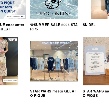
UE encounter
🩵SUMMER SALE 2026 STA
SNIDEL
QUEST
RT🤍
STAR WARS meets GELAT
STAR WARS m
O PIQUE
O PIQUE