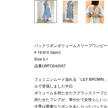
バックリボンボリュームスリーブワンピー
¥ 19,910 (taxin)
Size 0,1
品番LWFO242057
フェミニンムード溢れる「LILY BROW
ルで登場しました🫶🏻
ボリュームを持たせたラグランスリーブと
持たせたフレアが、華やかで女性らしいシ
今季は華奢なリボンをあしらったバックル