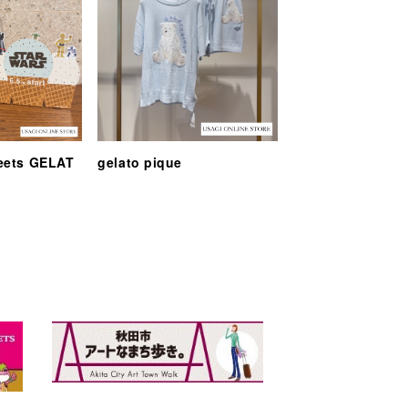
eets GELAT
gelato pique