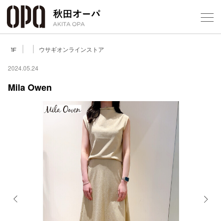
Select Language
▼
ウサギオンラインストア
1F
2024.05.24
Mila Owen
フロアガ
ショップ
レストラ
施設案内
アクセス
Previous
Next