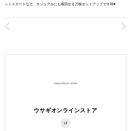
ットスカートなど、カジュアルにも着回せる万能セットアップです🧸♥️
秋田オ
高崎オ
新百合丘
三宮オ
キャナルシ
那覇オ
ウサギオンラインストア
横浜ビ
1F