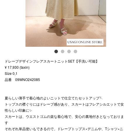
スタッフ
電話でお
公式SNS
ドレープデザインフレアスカートニットSET【手洗い可能】
企業情報
¥ 17,930 (taxin)
Size 0,1
お問い合わせ
品番 09WNO242085
プライバシー
利用規約
夏らしい薄手で着心地のよいニットで仕立てたセットアップ🪡
トップスの襟ぐりにはドレープ感があり、スカートはフレアシルエットで女
ソーシャルメ
性らしい印象に✨
スカートは、ウエストゴムの楽な着心地で、安心の裏地付きとなっておりま
す
それぞれ単品使いもできるので、ドレープトップス×デニムや、Tシャツ×ニ