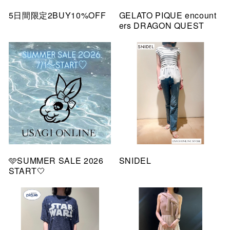
5日間限定2BUY10%OFF
GELATO PIQUE encount
ers DRAGON QUEST
🩵SUMMER SALE 2026
SNIDEL
START🤍