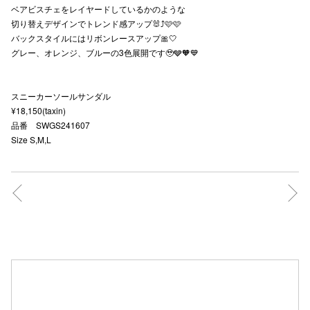
ベアビスチェをレイヤードしているかのような
秋田オ
切り替えデザインでトレンド感アップ🐰⤴️🩷🩷
バックスタイルにはリボンレースアップ🎀🤍
高崎オ
グレー、オレンジ、ブルーの3色展開です🥹🩶🧡💙
新百合丘
スニーカーソールサンダル
三宮オ
¥18,150(taxin)
品番 SWGS241607
キャナルシ
Size S,M,L
那覇オ
横浜ビ