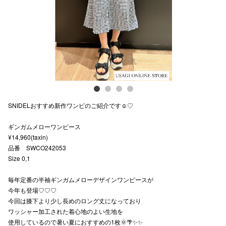
スタッフ
電話でお
公式SNS
SNIDELおすすめ新作ワンピのご紹介です☺︎♡
企業情報
ギンガムメローワンピース
お問い合わせ
¥14,960(taxin)
プライバシー
品番 SWCO242053
Size 0,1
利用規約
毎年定番の半袖ギンガムメローデザインワンピースが
ソーシャルメ
今年も登場♡♡♡
今回は膝下より少し長めのロング丈になっており
ワッシャー加工された着心地のよい生地を
使用しているので暑い夏におすすめの1枚🌞🌴✨✨