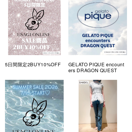
5日間限定2BUY10%OFF
GELATO PIQUE encount
ers DRAGON QUEST