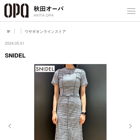
Select Language
▼
ウサギオンラインストア
1F
2024.05.01
SNIDEL
フロアガ
ショップ
レストラ
施設案内
アクセス
Previous
Next