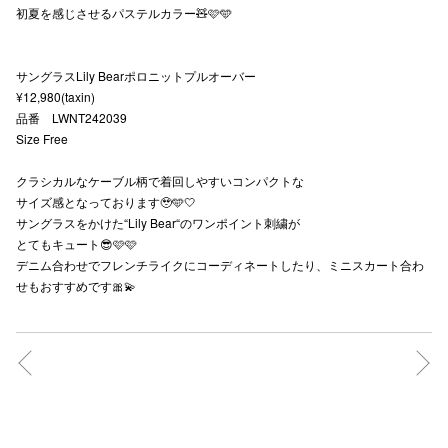
初夏を感じさせるパステルカラー🧸🩷🩵
秋田オ
高崎オ
サングラスLily Bearポロニットプルオーバー
¥12,980(taxin)
新百合丘
品番 LWNT242039
Size Free
三宮オ
クラシカルなケーブル柄で着回しやすいコンパクトな
キャナルシ
サイズ感となっております🥹🩵🤍
サングラスをかけた“Lily Bear“のワンポイント刺繍が
那覇オ
とてもキュート😎🩷🩷
デニム合わせでフレンチライクにコーディネートしたり、ミニスカート合わ
せもおすすめです🎀💫
横浜ビ