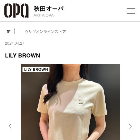
Select Language
▼
ウサギオンラインストア
1F
2024.04.27
LILY BROWN
フロアガ
ショップ
レストラ
施設案内
アクセス
Previous
Next