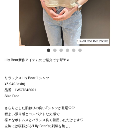
スタッフ
電話でお
公式SNS
Lily Bear新作アイテムのご紹介です🐻🌴☀️
企業情報
お問い合わせ
リラックスLily BearＴシャツ
プライバシー
¥5,940(taxin)
品番 LWCT242001
利用規約
Size Free
ソーシャルメ
さらりとした肌触りの良いTシャツが登場🤍🤍
程よい張り感とコンパクトな丈感で
様々なボトムスとバランス良く着用いただけます♡
左胸には寝転がる“Lily Bear”の刺繍を施し、