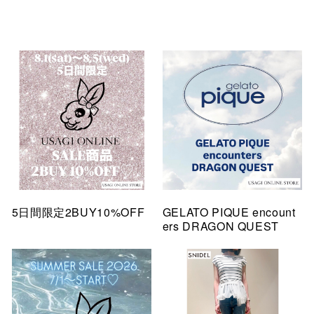
5日間限定2BUY10%OFF
GELATO PIQUE encount
ers DRAGON QUEST