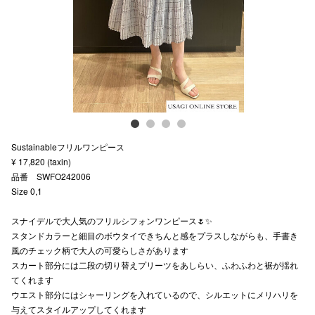
スタッフ
電話でお
公式SNS
Sustainableフリルワンピース
企業情報
¥ 17,820 (taxin)
品番 SWFO242006
お問い合わせ
Size 0,1
プライバシー
スナイデルで大人気のフリルシフォンワンピース🌷✨
利用規約
スタンドカラーと細目のボウタイできちんと感をプラスしながらも、手書き
風のチェック柄で大人の可愛らしさがあります
ソーシャルメ
スカート部分には二段の切り替えプリーツをあしらい、ふわふわと裾が揺れ
てくれます
ウエスト部分にはシャーリングを入れているので、シルエットにメリハリを
与えてスタイルアップしてくれます