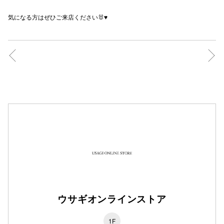
秋田オ
気になる方はぜひご来店ください🐰♥️
高崎オ
新百合丘
三宮オ
キャナルシ
那覇オ
横浜ビ
ウサギオンラインストア
1F