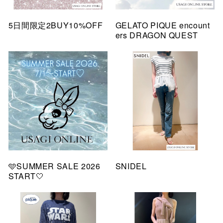
5日間限定2BUY10%OFF
GELATO PIQUE encount
ers DRAGON QUEST
🩵SUMMER SALE 2026
SNIDEL
START🤍