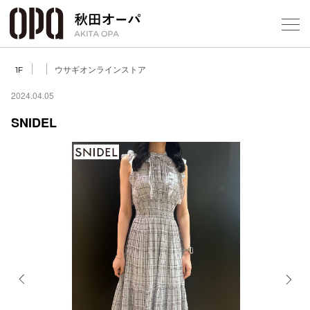
Select Language
▼
ウサギオンラインストア
1F
2024.04.05
SNIDEL
フロアガ
ショップ
レストラ
施設案内
アクセス
Previous
Next