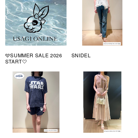
🩵SUMMER SALE 2026
SNIDEL
START🤍