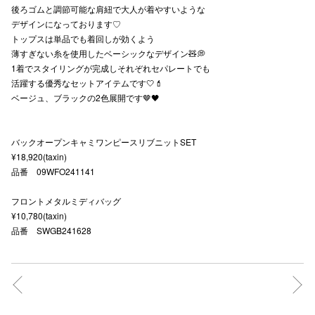
後ろゴムと調節可能な肩紐で大人が着やすいような
秋田オ
デザインになっております♡
トップスは単品でも着回しが効くよう
高崎オ
薄すぎない糸を使用したベーシックなデザイン🧸💭
1着でスタイリングが完成しそれぞれセパレートでも
新百合丘
活躍する優秀なセットアイテムです🤍💄
ベージュ、ブラックの2色展開です🤎🖤
三宮オ
キャナルシ
バックオープンキャミワンピースリブニットSET
¥18,920(taxin)
那覇オ
品番 09WFO241141
フロントメタルミディバッグ
¥10,780(taxin)
品番 SWGB241628
横浜ビ