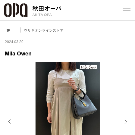
Select Language
▼
ウサギオンラインストア
1F
2024.03.20
Mila Owen
フロアガ
ショップ
レストラ
施設案内
アクセス
Previous
Next