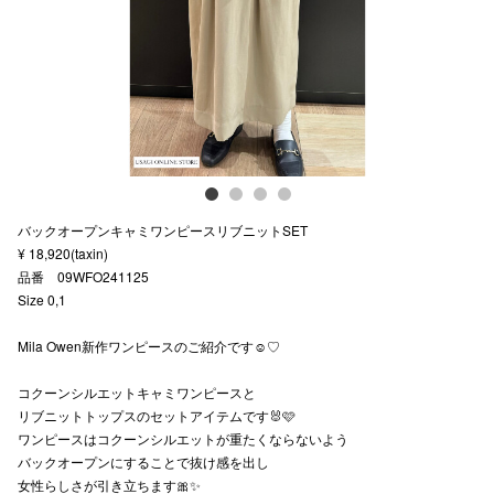
スタッフ
電話でお
公式SNS
バックオープンキャミワンピースリブニットSET
企業情報
¥ 18,920(taxin)
品番 09WFO241125
お問い合わせ
Size 0,1
プライバシー
Mila Owen新作ワンピースのご紹介です☺︎♡
利用規約
コクーンシルエットキャミワンピースと
ソーシャルメ
リブニットトップスのセットアイテムです🐰🩷
ワンピースはコクーンシルエットが重たくならないよう
バックオープンにすることで抜け感を出し
女性らしさが引き立ちます🎀✨