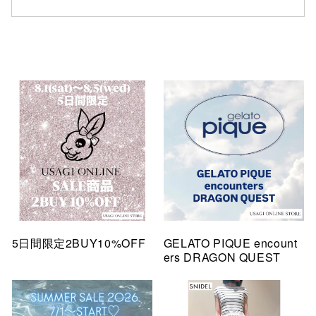
5日間限定2BUY10%OFF
GELATO PIQUE encount
ers DRAGON QUEST