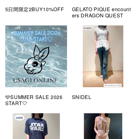
5日間限定2BUY10%OFF
GELATO PIQUE encount
ers DRAGON QUEST
🩵SUMMER SALE 2026
SNIDEL
START🤍