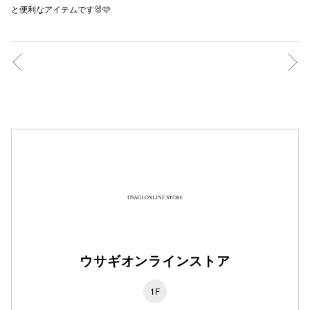
と便利なアイテムです🐰🩷
秋田オ
高崎オ
新百合丘
三宮オ
キャナルシ
那覇オ
ウサギオンラインストア
横浜ビ
1F