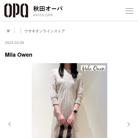
Select Language
▼
ウサギオンラインストア
1F
2024.03.09
Mila Owen
フロアガ
ショップ
レストラ
施設案内
アクセス
Previous
Next