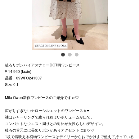
スタッフ
電話でお
公式SNS
後ろリボンバイアスナローDOT柄ワンピース
企業情報
¥ 14,960 (taxin)
品番 09WFO241307
お問い合わせ
Size 0,1
プライバシー
Mila Owen新作ワンピースのご紹介です☺︎♡
利用規約
広がりすぎないナローシルエットのワンピース💄♥️
ソーシャルメ
袖はシャーリングで絞られ程よいボリュームが出て、
コンパクトなウエスト周りとの対比が女性らしいデザイン。
後ろの首元には長めリボンがありアクセントに🎀🤍🤍
1枚で着映える柄物ワンピースはデイリーからおでかけまで使えて持っている