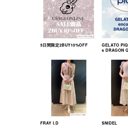
5日間限定2BUY10%OFF
GELATO PIQ
s DRAGON 
FRAY I.D
SNIDEL