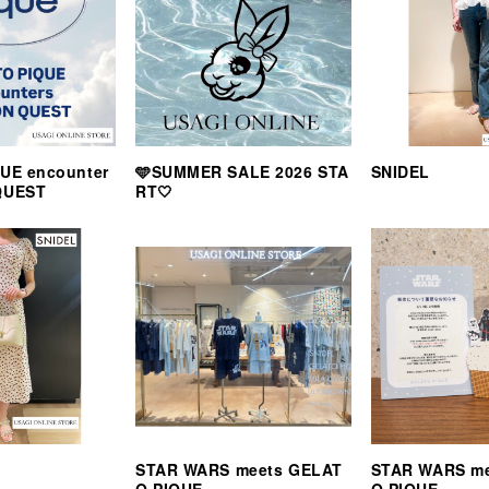
UE encounter
🩵SUMMER SALE 2026 STA
SNIDEL
QUEST
RT🤍
STAR WARS meets GELAT
STAR WARS m
O PIQUE
O PIQUE