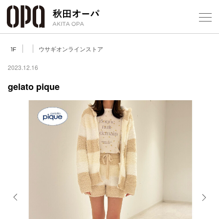
Select Language
▼
ウサギオンラインストア
1F
2023.12.16
gelato pique
フロアガ
ショップ
レストラ
施設案内
アクセス
Previous
Next