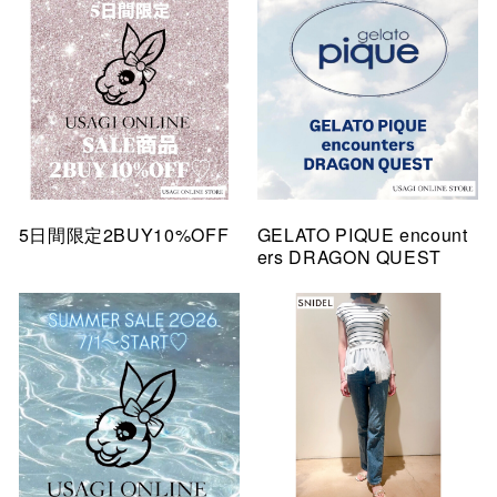
5日間限定2BUY10%OFF
GELATO PIQUE encount
ers DRAGON QUEST