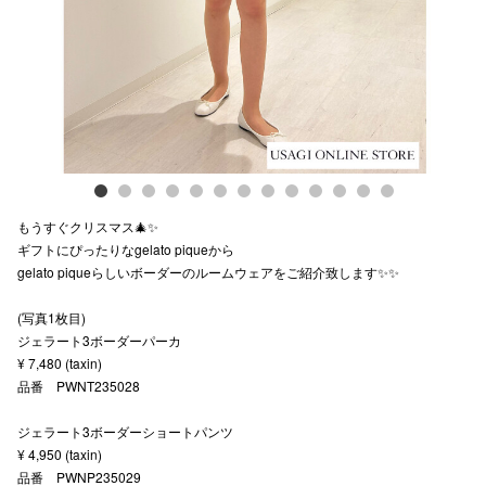
スタッフ
電話でお
公式SNS
もうすぐクリスマス🎄✨
企業情報
ギフトにぴったりなgelato piqueから
gelato piqueらしいボーダーのルームウェアをご紹介致します✨✨
お問い合わせ
プライバシー
(写真1枚目)
ジェラート3ボーダーパーカ
利用規約
¥ 7,480 (taxin)
品番 PWNT235028
ソーシャルメ
ジェラート3ボーダーショートパンツ
¥ 4,950 (taxin)
品番 PWNP235029