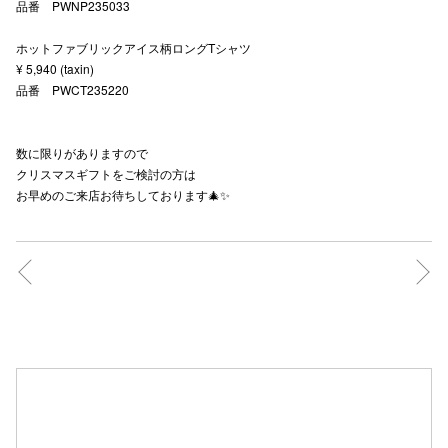
品番 PWNP235033
ホットファブリックアイス柄ロングTシャツ
¥ 5,940 (taxin)
仙台フォ
品番 PWCT235220
数に限りがありますので
クリスマスギフトをご検討の方は
お早めのご来店お待ちしております🎄✨