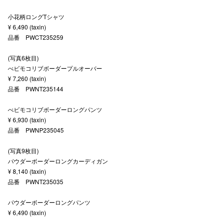
秋田オ
小花柄ロングTシャツ
¥ 6,490 (taxin)
高崎オ
品番 PWCT235259
新百合丘
(写真6枚目)
べビモコリブボーダープルオーバー
三宮オ
¥ 7,260 (taxin)
品番 PWNT235144
キャナルシ
べビモコリブボーダーロングパンツ
那覇オ
¥ 6,930 (taxin)
品番 PWNP235045
(写真9枚目)
パウダーボーダーロングカーディガン
¥ 8,140 (taxin)
品番 PWNT235035
横浜ビ
パウダーボーダーロングパンツ
¥ 6,490 (taxin)