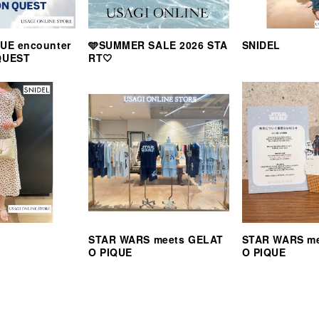
UE encounter
🩵SUMMER SALE 2026 STA
SNIDEL
QUEST
RT🤍
STAR WARS meets GELAT
STAR WARS m
O PIQUE
O PIQUE