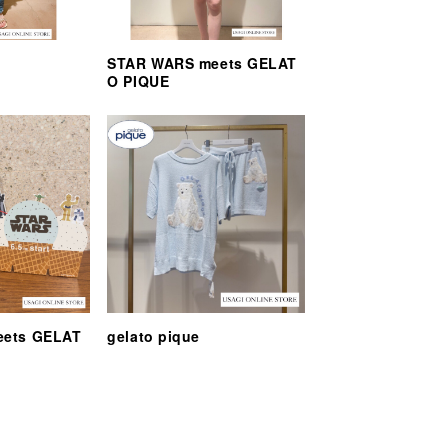
STAR WARS meets GELAT
O PIQUE
eets GELAT
gelato pique