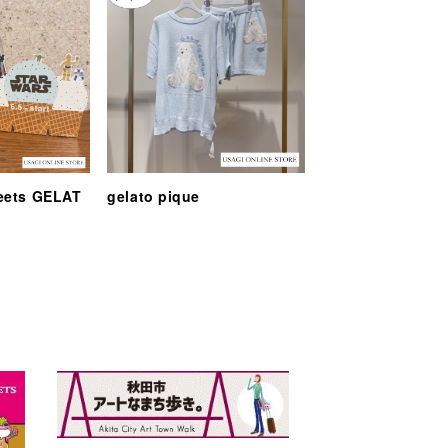
eets GELAT
gelato pique