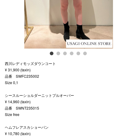
スタッフ
電話でお
公式SNS
西川レディモッズダウンコート
企業情報
¥ 31,900 (taxin)
品番 SWFC235002
お問い合わせ
Size 0,1
プライバシー
シースルーショルダーニットプルオーバー
利用規約
¥ 14,960 (taxin)
品番 SWNT235015
ソーシャルメ
Size free
ヘムフレアスカショーパン
¥ 10,780 (taxin)