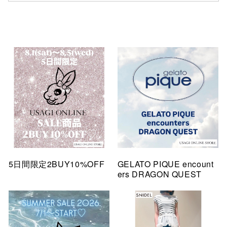
5日間限定2BUY10%OFF
GELATO PIQUE encount
ers DRAGON QUEST