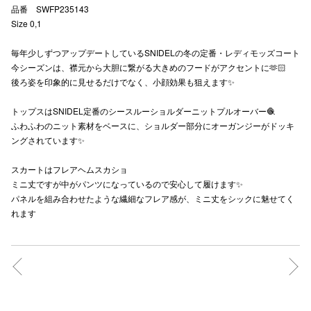
品番 SWFP235143
秋田オ
Size 0,1
高崎オ
毎年少しずつアップデートしているSNIDELの冬の定番・レディモッズコート
今シーズンは、襟元から大胆に繋がる大きめのフードがアクセントに🫶🏻
新百合丘
後ろ姿を印象的に見せるだけでなく、小顔効果も狙えます✨
三宮オ
トップスはSNIDEL定番のシースルーショルダーニットプルオーバー🧶
ふわふわのニット素材をベースに、ショルダー部分にオーガンジーがドッキ
キャナルシ
ングされています✨
那覇オ
スカートはフレアヘムスカショ
ミニ丈ですが中がパンツになっているので安心して履けます✨
パネルを組み合わせたような繊細なフレア感が、ミニ丈をシックに魅せてく
れます
横浜ビ