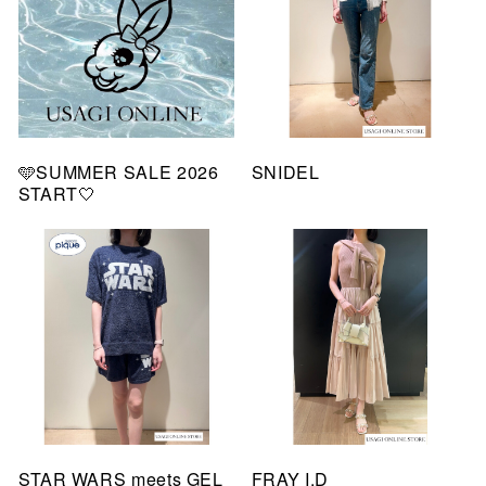
🩵SUMMER SALE 2026
SNIDEL
START🤍
STAR WARS meets GEL
FRAY I.D