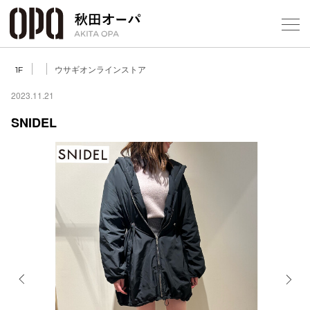
Select Language
▼
ウサギオンラインストア
1F
2023.11.21
SNIDEL
フロアガ
ショップ
レストラ
施設案内
アクセス
Previous
Next