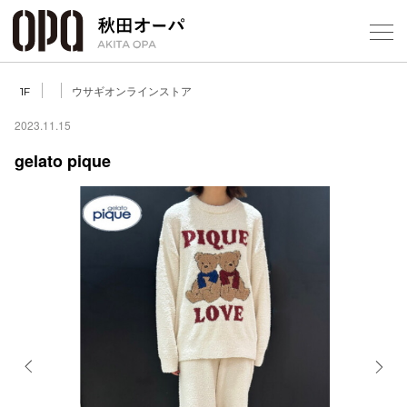
Select Language
▼
ウサギオンラインストア
1F
2023.11.15
gelato pique
フロアガ
ショップ
レストラ
施設案内
アクセス
Previous
Next