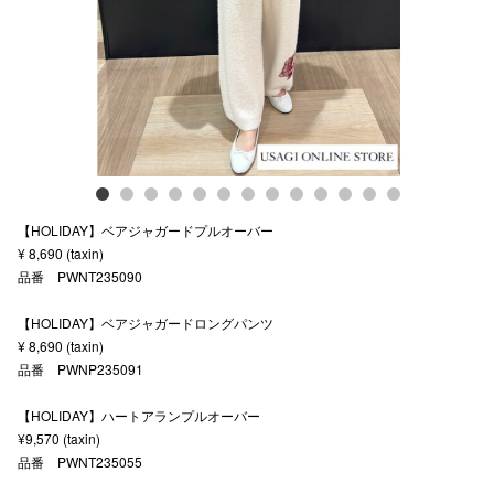
スタッフ
電話でお
公式SNS
【HOLIDAY】ベアジャガードプルオーバー
企業情報
¥ 8,690 (taxin)
品番 PWNT235090
お問い合わせ
プライバシー
【HOLIDAY】ベアジャガードロングパンツ
¥ 8,690 (taxin)
利用規約
品番 PWNP235091
ソーシャルメ
【HOLIDAY】ハートアランプルオーバー
¥9,570 (taxin)
品番 PWNT235055