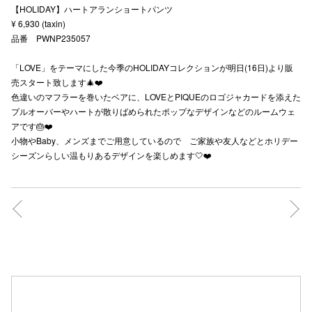
【HOLIDAY】ハートアランショートパンツ
秋田オ
¥ 6,930 (taxin)
品番 PWNP235057
高崎オ
「LOVE」をテーマにした今季のHOLIDAYコレクションが明日(16日)より販
新百合丘
売スタート致します🎄❤️
色違いのマフラーを巻いたベアに、LOVEとPIQUEのロゴジャカードを添えた
三宮オ
プルオーバーやハートが散りばめられたポップなデザインなどのルームウェ
アです🎂❤️
キャナルシ
小物やBaby、メンズまでご用意しているので ご家族や友人などとホリデー
シーズンらしい温もりあるデザインを楽しめます🤍❤️
那覇オ
横浜ビ