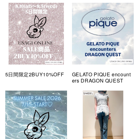
5日間限定2BUY10%OFF
GELATO PIQUE encount
ers DRAGON QUEST