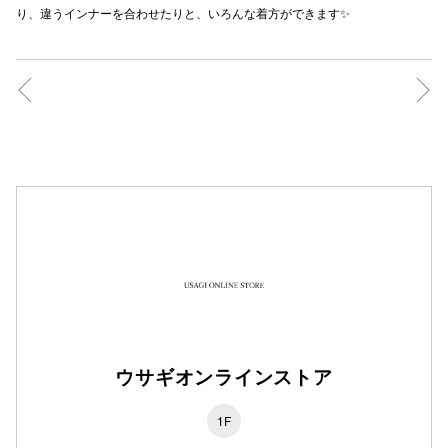
り、違うインナーを合わせたりと、いろんな着方ができます✨
秋田オ
高崎オ
新百合丘
三宮オ
キャナルシ
那覇オ
ウサギオンラインストア
横浜ビ
1F