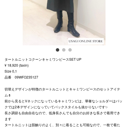
スタッフ
電話でお
公式SNS
タートルニットコクーンキャミワンピースSET UP
企業情報
¥ 18,920 (taxin)
Size 0,1
お問い合わせ
品番 09WFO235127
プライバシー
切替えデザインが特徴のタートルニットとキャミワンピースのセットアイテ
利用規約
ム🌷
前から見るとVネックになっているキャミワンピは、華奢なショルダーはバッ
ソーシャルメ
クでは2本デザインになっていてバックスタイルも抜かりないです✨
長さ調節も自由自在なので、低身長さんでも自分のお好きな長さで着用でき
ます
タートルニットは肌触りのよく、別々に着ることも可能なので、一枚で着た