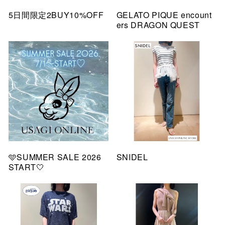
5日間限定2BUY10%OFF
GELATO PIQUE encount
ers DRAGON QUEST
🩵SUMMER SALE 2026
SNIDEL
START🤍