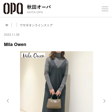
Select Language
▼
ウサギオンラインストア
1F
2023.11.08
Mila Owen
フロアガ
ショップ
レストラ
施設案内
アクセス
Previous
Next