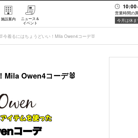
10:00
営業時間の
ニュース＆
施設案内
今月は休ま
イベント
🐰今着るにはちょうどいい！Mila Owen4コーデ🐰
la Owen4コーデ🐰