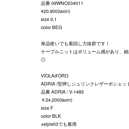
品番 09WNO234011
¥20,900(taxin)
size 0,1
color BEG
単品使いでも着回し力抜群です！
ケーブルニットはボリューム感があり、細
◎
VIOLAd'ORO
ADRIA /型押しシュリンクレザーポシェッ
品番 ADRIA / V-1485
￥24,200(taxin)
size F
color BLK
※style03でも着用