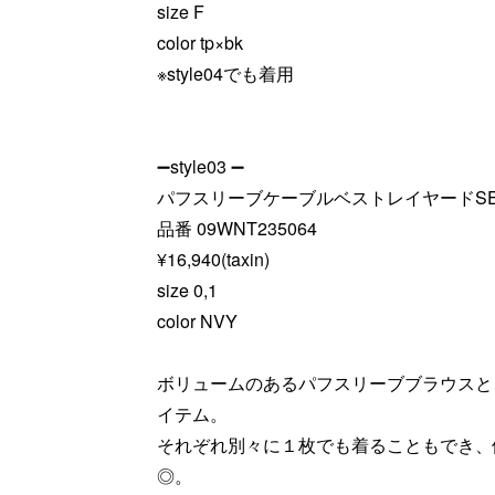
size F
color tp×bk
※style04でも着用
➖style03 ➖
パフスリーブケーブルベストレイヤードSE
品番 09WNT235064
¥16,940(taxin)
size 0,1
color NVY
ボリュームのあるパフスリーブブラウスと
イテム。
それぞれ別々に１枚でも着ることもでき、
◎。