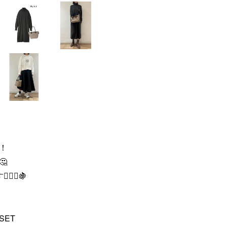
！

‍♀️🍇
ET