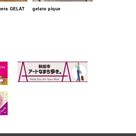
eets GELAT
gelato pique