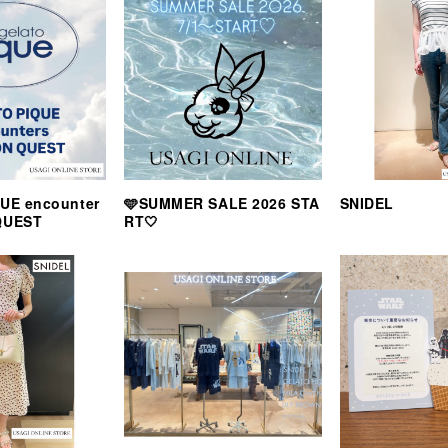
UE encounter
🩵SUMMER SALE 2026 STA
SNIDEL
QUEST
RT🤍