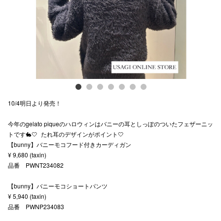
スタッフ
電話でお
公式SNS
10/4明日より発売！
企業情報
今年のgelato piqueのハロウィンはバニーの耳としっぽのついたフェザーニッ
お問い合わせ
トです🐇🤍 たれ耳のデザインがポイント🤍
プライバシー
【bunny】バニーモコフード付きカーディガン
¥ 9,680 (taxin)
利用規約
品番 PWNT234082
ソーシャルメ
【bunny】バニーモコショートパンツ
¥ 5,940 (taxin)
品番 PWNP234083