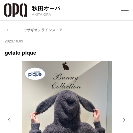
Select Language
▼
ウサギオンラインストア
1F
2023.10.03
gelato pique
フロアガ
ショップ
レストラ
施設案内
アクセス
Previous
Next