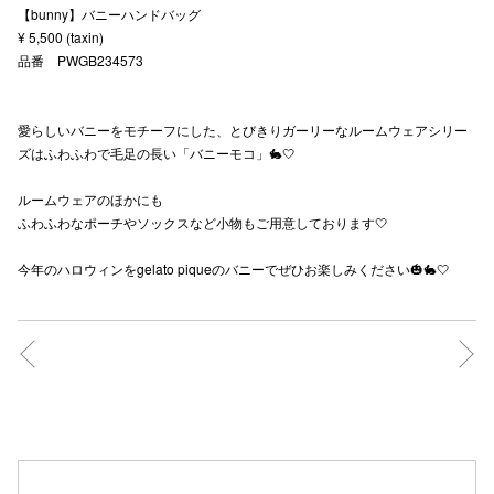
【bunny】バニーハンドバッグ
秋田オ
¥ 5,500 (taxin)
品番 PWGB234573
高崎オ
新百合丘
愛らしいバニーをモチーフにした、とびきりガーリーなルームウェアシリー
ズはふわふわで毛足の長い「バニーモコ」🐇🤍
三宮オ
ルームウェアのほかにも
キャナルシ
ふわふわなポーチやソックスなど小物もご用意しております🤍
那覇オ
今年のハロウィンをgelato piqueのバニーでぜひお楽しみください🎃🐇🤍
横浜ビ