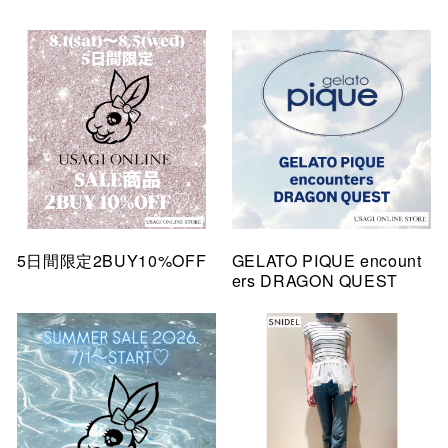
5日間限定2BUY10%OFF
GELATO PIQUE encount
ers DRAGON QUEST