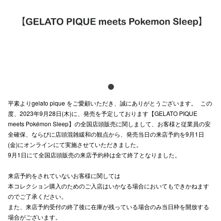
スタッフ
電話でお
公式SNS
平素よりgelato pique をご愛顧いただき、誠にありがとうございます。 この
企業情報
度、2023年9月28日(木)に、発売を予定しております【GELATO PIQUE
meets Pokémon Sleep】の全国店頭販売に関しまして、お客様と従業員の安
お問い合わせ
全確保、ならびに店頭混雑緩和の観点から、発売当日の来店予約を9月1日
プライバシー
(金)にオンラインにて実施させていただきました。
9月1日にて全国店頭販売の来店予約枠は全て終了となりました。
利用規約
来店予約をされていないお客様に関しては
ソーシャルメ
本コレクション購入のためのご入店はいかなる場合においてもできかねます
のでご了承ください。
また、来店予約受付の終了後に在庫が残っている場合のみ当日枠を開放する
場合がございます。