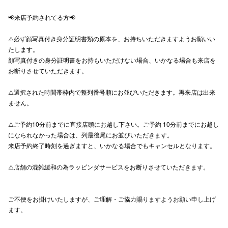
秋田オ
📢来店予約されてる方📢
高崎オ
⚠️必ず顔写真付き身分証明書類の原本を、お持ちいただきますようお願いい
たします。
新百合丘
顔写真付きの身分証明書をお持もいただけない場合、いかなる場合も来店を
お断りさせていただきます。
三宮オ
⚠️選択された時間帯枠内で整列番号順にお並びいただきます。再来店は出来
キャナルシ
ません。
那覇オ
⚠️ご予約10分前までに直接店頭にお越し下さい。ご予約 10分前までにお越し
になられなかった場合は、列最後尾にお並びいただきます。
来店予約終了時刻を過ぎますと、いかなる場合でもキャンセルとなります。
⚠️店舗の混雑緩和の為ラッピンダサービスをお断りさせていただきます。
横浜ビ
ご不便をお掛けいたしますが、ご理解・ご協力賜りますようお願い申し上げ
ます。