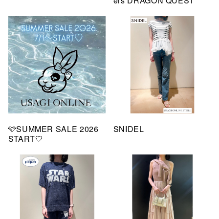
ers DRAGON QUEST
🩵SUMMER SALE 2026
SNIDEL
START🤍