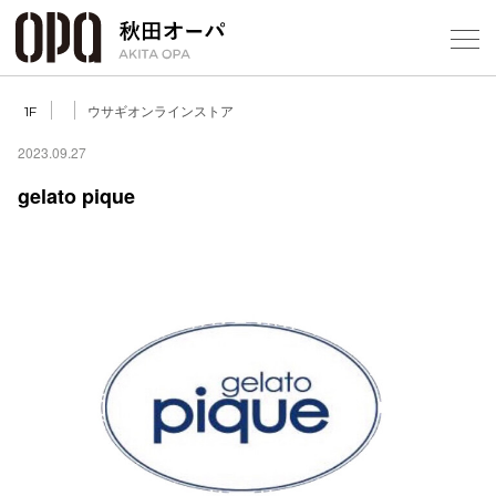
Select Language
▼
ウサギオンラインストア
1F
2023.09.27
gelato pique
フロアガ
ショップ
レストラ
施設案内
アクセス