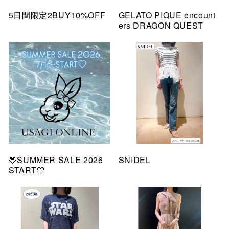
5日間限定2BUY10%OFF
GELATO PIQUE encount
ers DRAGON QUEST
🩵SUMMER SALE 2026
SNIDEL
START🤍