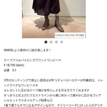
スタッフ
電話でお
公式SNS
SNIDELより新作のご紹介致します✨
企業情報
ケープフリルパイピングプリントワンピース
お問い合わせ
¥ 18,700 (taxin)
プライバシー
品番 0,1
利用規約
V字のカッティングで程よい肌見せが叶うチョーカーカラーが印象的な、トレ
ンドライクなワンピース🌷
ソーシャルメ
エレガントに広がるケープ袖が女性らしさを引き立ててくれます♪
すっきりと仕上げたウエストラインから裾に向かって緩やかに広がるフレア
シルエットでスタイルアップ効果も◎
1枚で着てもサマになるデザインなので、デイリーコーデにぴったりのアイテ