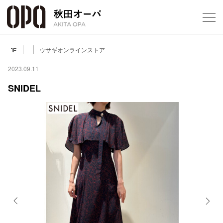
Select Language
▼
ウサギオンラインストア
1F
2023.09.11
SNIDEL
フロアガ
ショップ
レストラ
施設案内
アクセス
Previous
Next