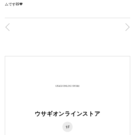
ムです🧸🧡
秋田オ
高崎オ
新百合丘
三宮オ
キャナルシ
那覇オ
ウサギオンラインストア
横浜ビ
1F