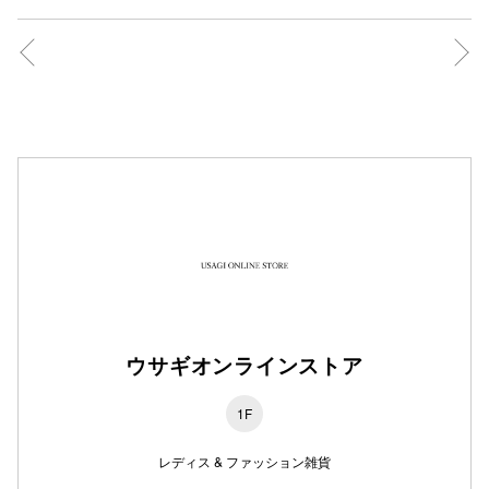
秋田オ
高崎オ
新百合丘
三宮オ
キャナルシ
那覇オ
ウサギオンラインストア
1F
横浜ビ
レディス & ファッション雑貨