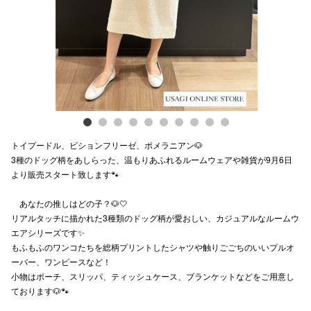
スタッフ
電話でお
公式SNS
トイプードル、ビションフリーゼ、ポメラニアン🐶
企業情報
3種のドッグ柄をあしらった、温もりあふれるルームウェアや雑貨が9月6日
より販売スタート致します🐾
お問い合わせ
プライバシー
あなたの推しはどの子？🐶🤍
リアルタッチに描かれた3種類のドッグ柄が愛おしい、カジュアルなルームウ
利用規約
エアシリーズです✨
もふもふのワンコたちを総柄プリントしたシャツや触りごごちのいいプルオ
ソーシャルメ
ーバー、ワンピースなど！
小物はポーチ、スリッパ、ティッシュケース、ブランケットなどをご用意し
ております🐶🐾