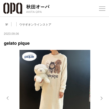
Select Language
▼
ウサギオンラインストア
1F
2023.09.06
gelato pique
フロアガ
ショップ
レストラ
施設案内
アクセス
Previous
Next