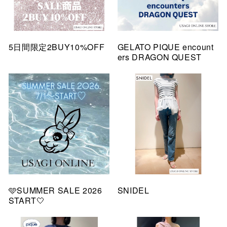
5日間限定2BUY10%OFF
GELATO PIQUE encount
ers DRAGON QUEST
🩵SUMMER SALE 2026
SNIDEL
START🤍