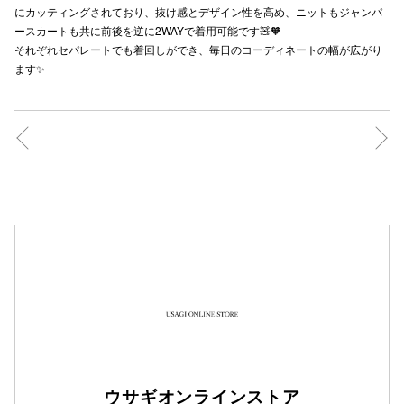
にカッティングされており、抜け感とデザイン性を高め、ニットもジャンパ
秋田オ
ースカートも共に前後を逆に2WAYで着用可能です🧸🧡
それぞれセパレートでも着回しができ、毎日のコーディネートの幅が広がり
高崎オ
ます✨
新百合丘
三宮オ
キャナルシ
那覇オ
横浜ビ
ウサギオンラインストア