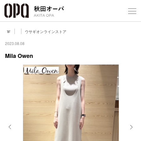
Select Language
▼
ウサギオンラインストア
1F
2023.08.08
Mila Owen
フロアガ
ショップ
レストラ
施設案内
アクセス
Previous
Next