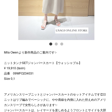
スタッフ
電話でお
公式SNS
Mila Owenより新作商品のご案内です✨
企業情報
ニットタンクSETジャンパースカート【ウォッシャブル】
お問い合わせ
¥ 19,910 (taxin)
プライバシー
品番 09WFO234031
Size 0,1
利用規約
ソーシャルメ
アメリカンスリーブニットとジャンパースカートのセットアイテムです👏🏻
ニットはリブ編みでベーシックに、やや肩線を内側に入れた控えめのアメリ
カンスリーブで女性らしさがあります✨
ジャンパースカートは、レイヤードを楽しめるようフロントとサイドを大胆