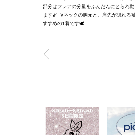
部分はフレアの分量をふんだんにとられ動
ます🌿 Vネックの胸元と、肩先が隠れる
すすめの1着です🕊️