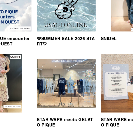
UE encounter
🩵SUMMER SALE 2026 STA
SNIDEL
QUEST
RT🤍
STAR WARS meets GELAT
STAR WARS m
O PIQUE
O PIQUE