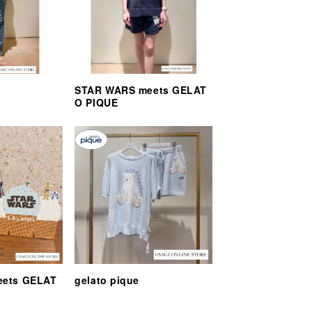
STAR WARS meets GELAT
O PIQUE
eets GELAT
gelato pique