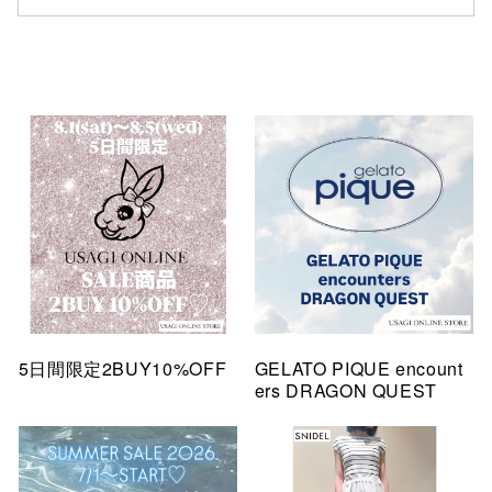
5日間限定2BUY10%OFF
GELATO PIQUE encount
ers DRAGON QUEST