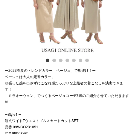
Previous
Next
スタッフ
電話でお
公式SNS
企業情報
ー2023春夏のトレンドカラー「ベージュ」で垢抜け！ー
お問い合わせ
ベージュは大人の定番カラー。
頑張った感を出さずにこなれ感たっぷりな上級者の着こなしを演出できま
プライバシー
す！
「ミラオーウェン」でつくるベージュコーデ3選のご紹介させていただきます
利用規約
🫶
ソーシャルメ
➖Style1 ➖
短丈ワイドTウエストゴムスカートカットSET
品番 09WCO231051
¥12,980(taxin)