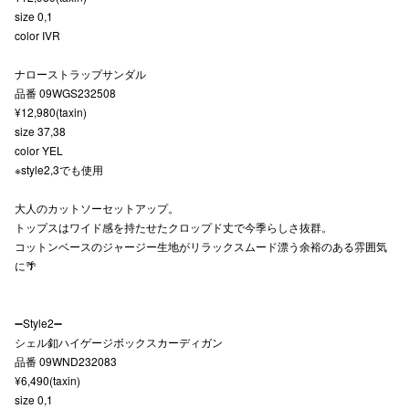
size 0,1
秋田オ
color IVR
高崎オ
ナローストラップサンダル
品番 09WGS232508
新百合丘
¥12,980(taxin)
size 37,38
三宮オ
color YEL
キャナルシ
※style2,3でも使用
那覇オ
大人のカットソーセットアップ。
トップスはワイド感を持たせたクロップド丈で今季らしさ抜群。
コットンベースのジャージー生地がリラックスムード漂う余裕のある雰囲気
に🌴
➖Style2➖
シェル釦ハイゲージボックスカーディガン
横浜ビ
品番 09WND232083
¥6,490(taxin)
size 0,1