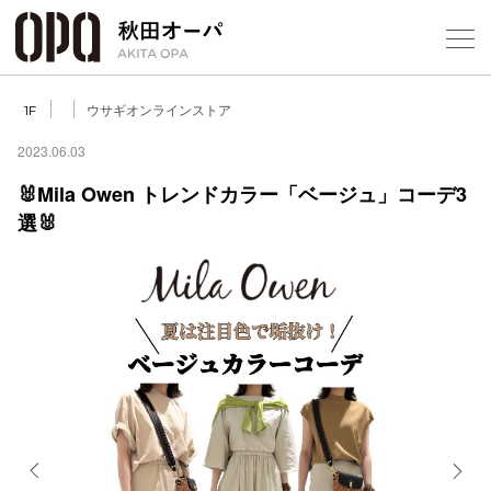
Select Language
▼
ウサギオンラインストア
1F
2023.06.03
🐰Mila Owen トレンドカラー「ベージュ」コーデ3
選🐰
フロアガ
ショップ
レストラ
施設案内
アクセス