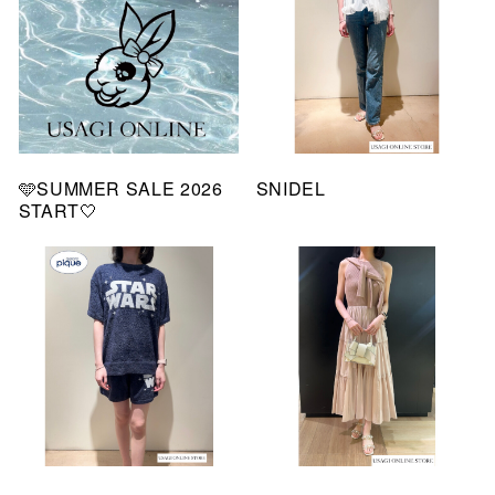
🩵SUMMER SALE 2026
SNIDEL
START🤍