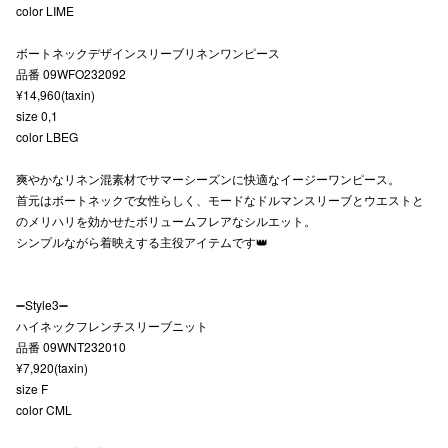
color LIME
ボートネックデザインスリーブリネンワンピース
品番 09WFO232092
仙台フォ
¥14,960(taxin)
size 0,1
color LBEG
爽やかなリネン混素材でサマーシーズンに快適なイージーワンピース。
首元はボートネックで女性らしく、モードなドルマンスリーブとウエストと
のメリハリを効かせたボリュームフレアなシルエット。
シンプルながら着映えする主役アイテムです👑
➖Style3➖
ハイネックフレンチスリーブニット
品番 09WNT232010
¥7,920(taxin)
size F
color CML