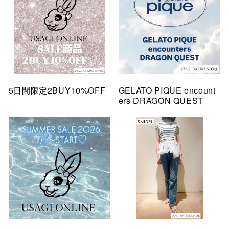
5日間限定2BUY10%OFF
GELATO PIQUE encount
ers DRAGON QUEST