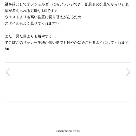
袖を落としてオフショルダーにもアレンジでき、肌見せの分量でがらりと表
秋田オ
情が変えられる万能な1着です✨
ウエストよりも高い位置に切り替えがあるため
高崎オ
スタイルもよく見せてくれます✨
新百合丘
また、見た目よりも着やすく
でこぼこのサッカー生地が暑い夏でも軽やかに過ごせるようにしてくれます
三宮オ
🌤️
キャナルシ
那覇オ
横浜ビ