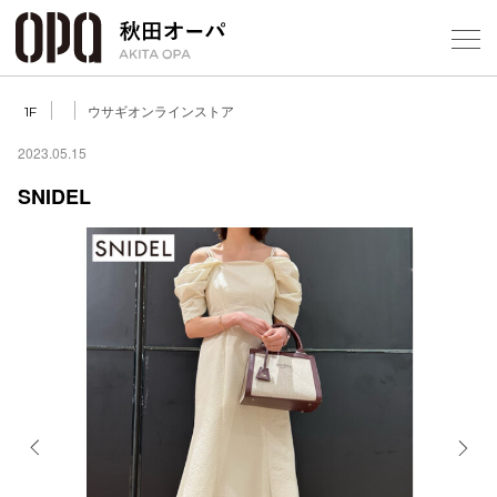
Select Language
▼
ウサギオンラインストア
1F
2023.05.15
SNIDEL
フロアガ
ショップ
レストラ
施設案内
アクセス
Previous
Next