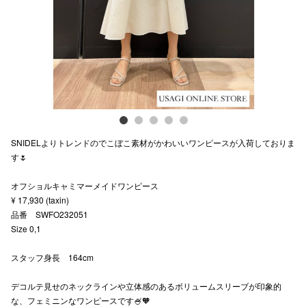
スタッフ
電話でお
公式SNS
SNIDELよりトレンドのでこぼこ素材がかわいいワンピースが入荷しておりま
企業情報
す🌷
お問い合わせ
オフショルキャミマーメイドワンピース
プライバシー
¥ 17,930 (taxin)
品番 SWFO232051
利用規約
Size 0,1
ソーシャルメ
スタッフ身長 164cm
デコルテ見せのネックラインや立体感のあるボリュームスリーブが印象的
な、フェミニンなワンピースです🍧🧡