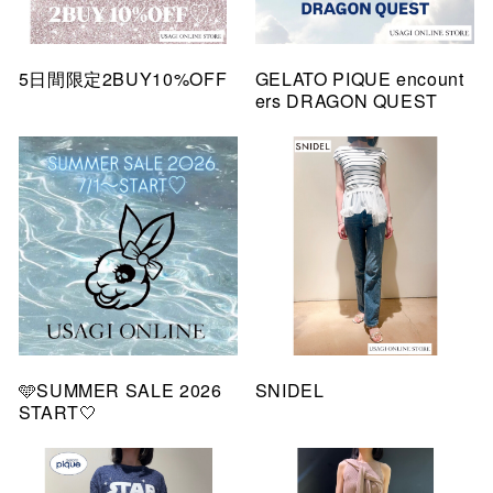
5日間限定2BUY10%OFF
GELATO PIQUE encount
ers DRAGON QUEST
🩵SUMMER SALE 2026
SNIDEL
START🤍