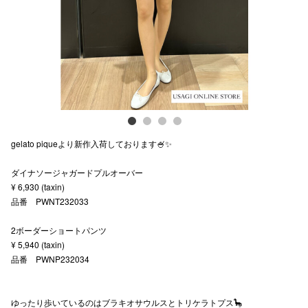
スタッフ
電話でお
公式SNS
gelato piqueより新作入荷しております🍧✨
企業情報
ダイナソージャガードプルオーバー
お問い合わせ
¥ 6,930 (taxin)
プライバシー
品番 PWNT232033
利用規約
2ボーダーショートパンツ
¥ 5,940 (taxin)
ソーシャルメ
品番 PWNP232034
ゆったり歩いているのはブラキオサウルスとトリケラトプス🦕