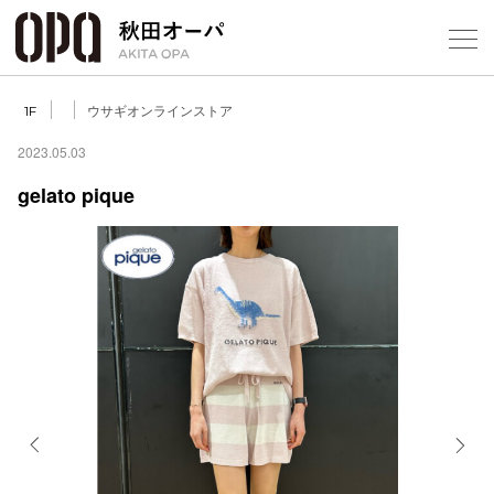
Select Language
▼
ウサギオンラインストア
1F
2023.05.03
gelato pique
フロアガ
ショップ
レストラ
施設案内
アクセス
Previous
Next