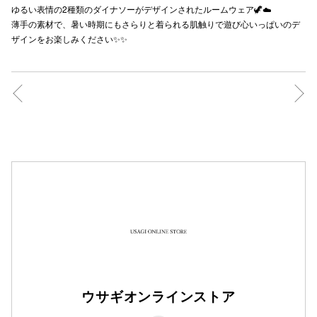
ゆるい表情の2種類のダイナソーがデザインされたルームウェア🦖☁️
秋田オ
薄手の素材で、暑い時期にもさらりと着られる肌触りで遊び心いっぱいのデ
ザインをお楽しみください✨✨
高崎オ
新百合丘
三宮オ
キャナルシ
那覇オ
横浜ビ
ウサギオンラインストア