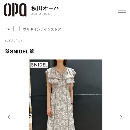
Select Language
▼
ウサギオンラインストア
1F
2023.04.07
🐰SNIDEL🐰
フロアガ
ショップ
レストラ
施設案内
アクセス
Previous
Next