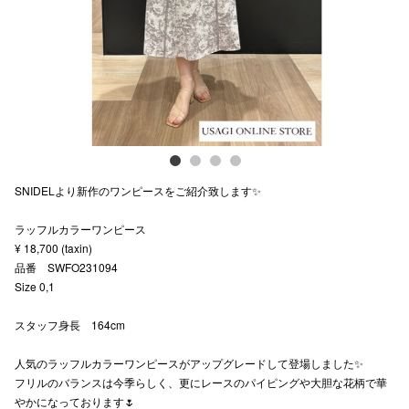
スタッフ
電話でお
公式SNS
SNIDELより新作のワンピースをご紹介致します✨
企業情報
ラッフルカラーワンピース
お問い合わせ
¥ 18,700 (taxin)
プライバシー
品番 SWFO231094
Size 0,1
利用規約
スタッフ身長 164cm
ソーシャルメ
人気のラッフルカラーワンピースがアップグレードして登場しました✨
フリルのバランスは今季らしく、更にレースのパイピングや大胆な花柄で華
やかになっております🌷