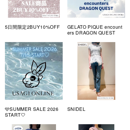
5日間限定2BUY10%OFF
GELATO PIQUE encount
ers DRAGON QUEST
🩵SUMMER SALE 2026
SNIDEL
START🤍