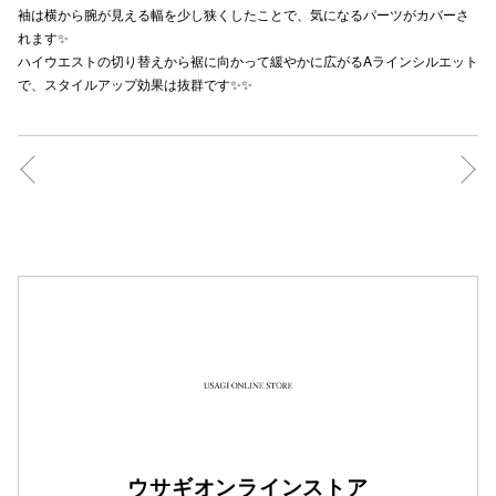
袖は横から腕が見える幅を少し狭くしたことで、気になるパーツがカバーさ
秋田オ
れます✨
ハイウエストの切り替えから裾に向かって緩やかに広がるAラインシルエット
高崎オ
で、スタイルアップ効果は抜群です✨✨
新百合丘
三宮オ
キャナルシ
那覇オ
横浜ビ
ウサギオンラインストア