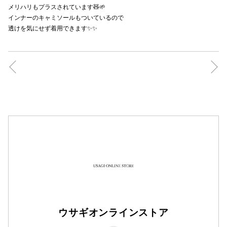
メリハリもプラスされています🧸🌱
秋田オ
インナーのキャミソールもついているので
透けを気にせず着用できます✨✨
高崎オ
新百合丘
三宮オ
キャナルシ
那覇オ
横浜ビ
ウサギオンラインストア