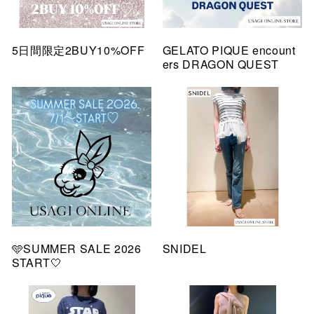
5日間限定2BUY10%OFF
GELATO PIQUE encount
ers DRAGON QUEST
🩵SUMMER SALE 2026
SNIDEL
START🤍