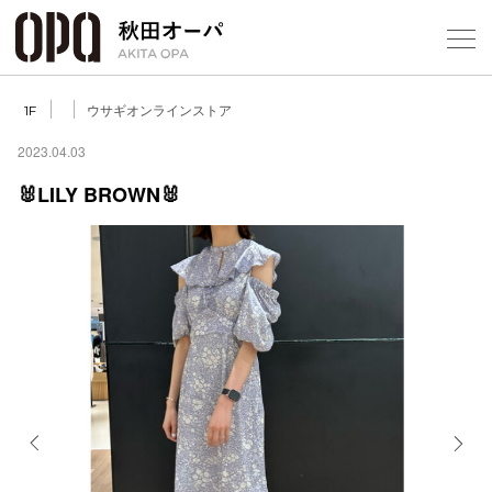
Select Language
▼
ウサギオンラインストア
1F
2023.04.03
🐰LILY BROWN🐰
フロアガ
ショップ
レストラ
施設案内
アクセス
Previous
Next