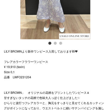
スタッフ
電話でお
公式SNS
LILY BROWNより新作ワンピース入荷しております🧸🧡
企業情報
フレアカラーフラワーワンピース
お問い合わせ
¥ 19,910 (taxin)
プライバシー
Size 0,1
品番 LWFO231204
利用規約
ソーシャルメ
LILY BROWN」 オリジナルの花柄をプリントしたワンピース🌷
甘すぎないタッチの花柄で色味大人っぽく仕上げました✨
ひらりと波打つフレアカラーと、胸元をすっきりと見せてくれるカッティン
グがポイントになっており、ウエストベルトに細いサテンパイピングを施し