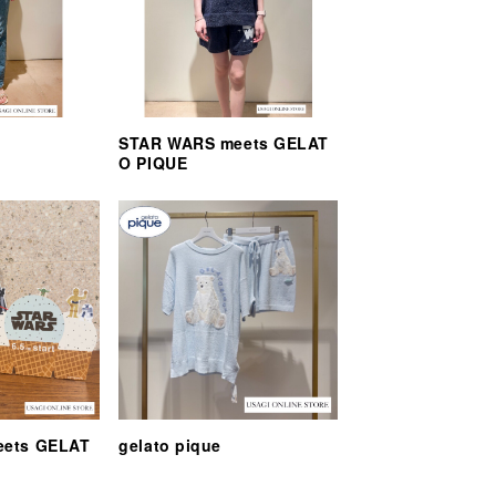
STAR WARS meets GELAT
O PIQUE
eets GELAT
gelato pique