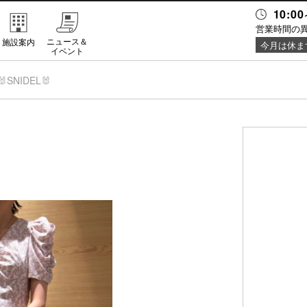
10:00
営業時間の
ニュース＆
施設案内
今月は休ま
イベント
🐰SNIDEL🐰