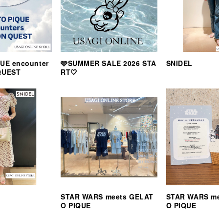
UE encounter
🩵SUMMER SALE 2026 STA
SNIDEL
QUEST
RT🤍
STAR WARS meets GELAT
STAR WARS m
O PIQUE
O PIQUE