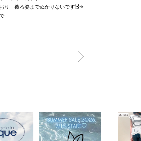
り 後ろ姿までぬかりないです🧸⭐️
で