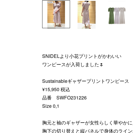
SNIDELより小花プリントがかわいい
ワンピースが入荷しました🌷
Sustainableギャザープリントワンピース
¥15,950 税込
品番 SWFO231226
Size 0,1
胸元と袖のギャザーが女性らしく華やかに
胸下の切り替えと縦パネルで身体のライン