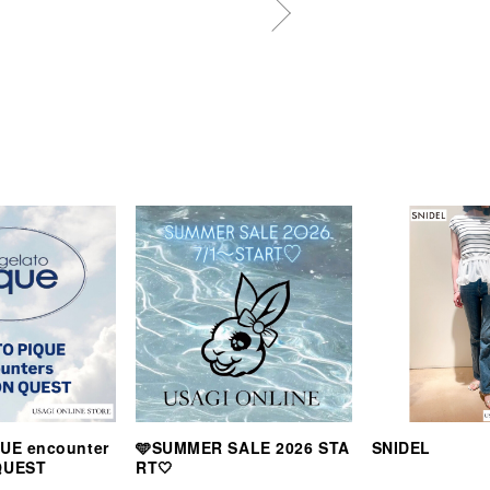
UE encounter
🩵SUMMER SALE 2026 STA
SNIDEL
QUEST
RT🤍