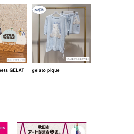
eets GELAT
gelato pique