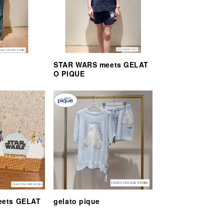
STAR WARS meets GELAT
O PIQUE
eets GELAT
gelato pique