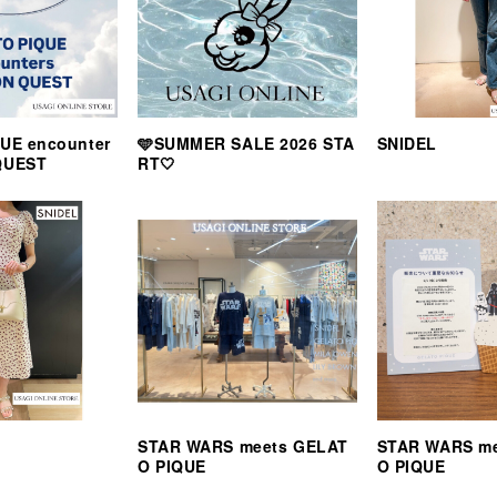
UE encounter
🩵SUMMER SALE 2026 STA
SNIDEL
QUEST
RT🤍
STAR WARS meets GELAT
STAR WARS m
O PIQUE
O PIQUE