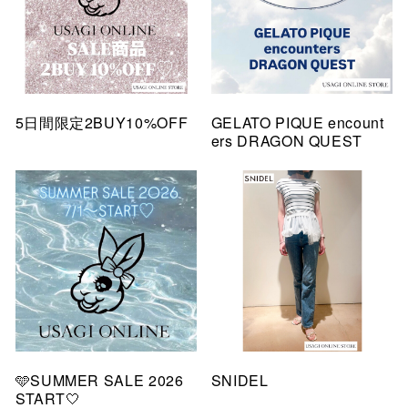
5日間限定2BUY10%OFF
GELATO PIQUE encount
ers DRAGON QUEST
🩵SUMMER SALE 2026
SNIDEL
START🤍