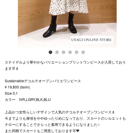
スタッフ
電話でお
公式SNS
スナイデルより華やかなバリエーションプリントワンピースが入荷しており
企業情報
ます🐰🌷
お問い合わせ
Sustainableデコルテオープンバリエワンピース
プライバシー
¥ 19,800 (taxin)
Size 0,1
利用規約
カラー IVR,LGRY,BLK,BLU
ソーシャルメ
上品かつ女性らしいデザインで人気のデコルテオープンワンピース🌷
今までよりも身頃をややゆったりめになっており、スカートのシルエットも
ナローにすることでさらっと着用できるようになりました✨
また同柄でスカートもご用意しております🐰🧡