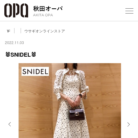
Select Language
▼
ウサギオンラインストア
1F
2022.11.03
🐰SNIDEL🐰
フロアガ
ショップ
レストラ
施設案内
アクセス
Previous
Next