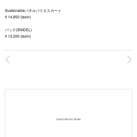
秋田オ
Sustainableパネルバリエスカート
¥ 14,850 (taxin)
高崎オ
バック(SNIDEL)
新百合丘
¥ 13,200 (taxin)
三宮オ
キャナルシ
那覇オ
横浜ビ