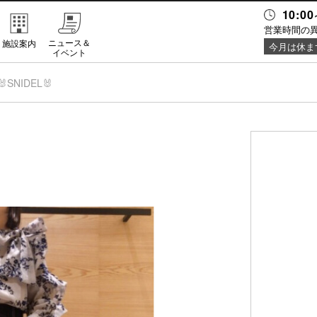
10:00
営業時間の
ニュース＆
施設案内
今月は休ま
イベント
🐰SNIDEL🐰