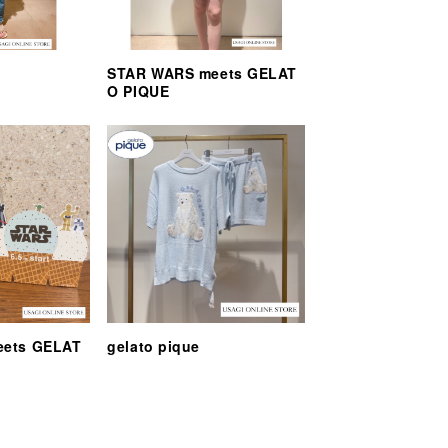
STAR WARS meets GELAT
O PIQUE
eets GELAT
gelato pique