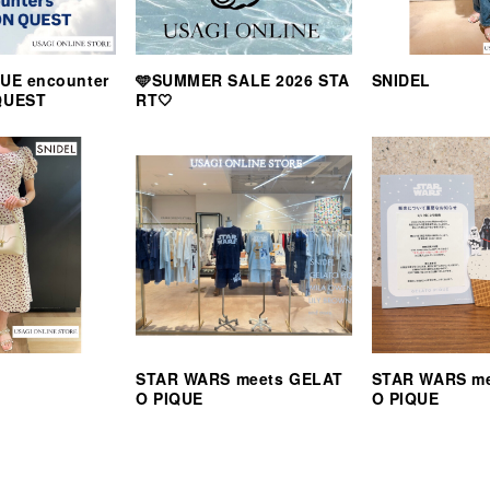
UE encounter
🩵SUMMER SALE 2026 STA
SNIDEL
QUEST
RT🤍
STAR WARS meets GELAT
STAR WARS m
O PIQUE
O PIQUE