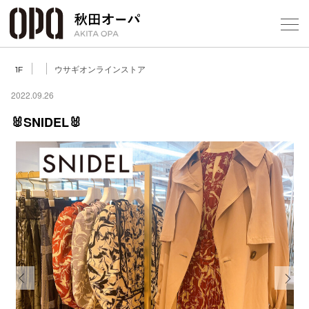
Select Language
▼
ウサギオンラインストア
1F
2022.09.26
🐰SNIDEL🐰
フロアガ
ショップ
レストラ
施設案内
アクセス
Previous
Next