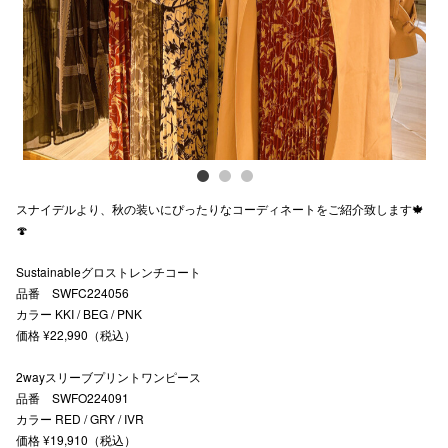
スタッフ
電話でお
公式SNS
スナイデルより、秋の装いにぴったりなコーディネートをご紹介致します🍁
企業情報
🍄
お問い合わせ
Sustainableグロストレンチコート
プライバシー
品番 SWFC224056
カラー KKI / BEG / PNK
利用規約
価格 ¥22,990（税込）
ソーシャルメ
2wayスリーブプリントワンピース
品番 SWFO224091
カラー RED / GRY / IVR
価格 ¥19,910（税込）