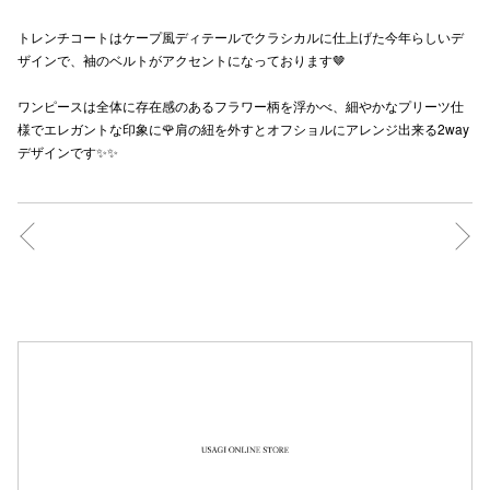
秋田オ
トレンチコートはケープ風ディテールでクラシカルに仕上げた今年らしいデ
ザインで、袖のベルトがアクセントになっております🤎
高崎オ
ワンピースは全体に存在感のあるフラワー柄を浮かべ、細やかなプリーツ仕
新百合丘
様でエレガントな印象に🌹肩の紐を外すとオフショルにアレンジ出来る2way
デザインです✨✨
三宮オ
キャナルシ
那覇オ
横浜ビ