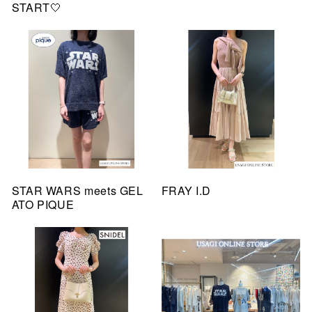
START🤍
STAR WARS meets GEL
FRAY I.D
ATO PIQUE