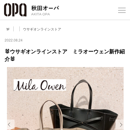
Select Language
▼
ウサギオンラインストア
1F
2022.08.24
🐰ウサギオンラインストア ミラオーウェン新作紹
介🐰
フロアガ
ショップ
レストラ
施設案内
アクセス