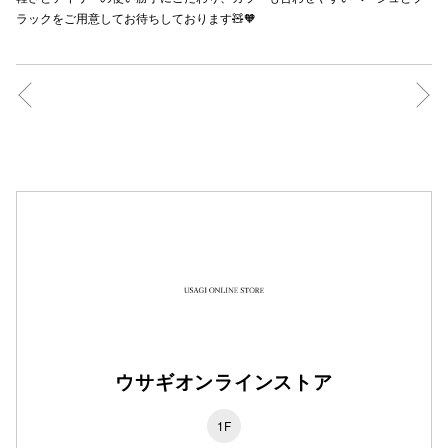
ラックをご用意してお待ちしております🧸🧡
秋田オ
高崎オ
新百合丘
三宮オ
キャナルシ
那覇オ
ウサギオンラインストア
横浜ビ
1F