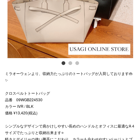
Previous
Next
スタッフ
電話でお
公式SNS
企業情報
ミラオーウェンより、収納力たっぷりのトートバッグが入荷しております👜
お問い合わせ
✨
プライバシー
クロスベルトトートバッグ
品番 09WGB224530
利用規約
カラー IVR / BLK
ソーシャルメ
価格 ¥13,420(税込)
シンプルなデザインで肩かけしやすい長めのハンドルとオフィスに最適なA４
サイズでたっぷりと収納出来ます⭐️
軽さとデイリーの使い勝手にこだわり、カラーも合わせやすいベージュとブ