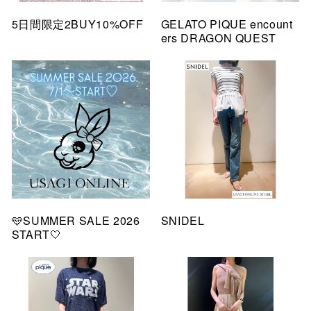
5日間限定2BUY10%OFF
GELATO PIQUE encount
ers DRAGON QUEST
🩵SUMMER SALE 2026
SNIDEL
START🤍